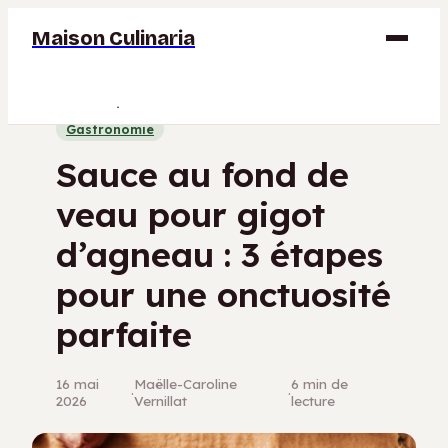
Maison Culinaria
Gastronomie
Gastronomie
Maison
Sauce au fond de
Déco
veau pour gigot
Jardinage
d’agneau : 3 étapes
Bricolage
pour une onctuosité
parfaite
16 mai
Maëlle-Caroline
6 min de
·
·
2026
Vernillat
lecture