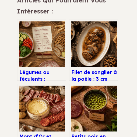
Intéresser :
Légumes ou
Filet de sanglier à
féculents :
la poêle : 3 cm
comment
d’épaisseur et 2
distinguer les
minutes de saisie
deux familles
pour une
pour équilibrer
tendreté parfaite
vos repas
Mont d’Or et
Petits pois en