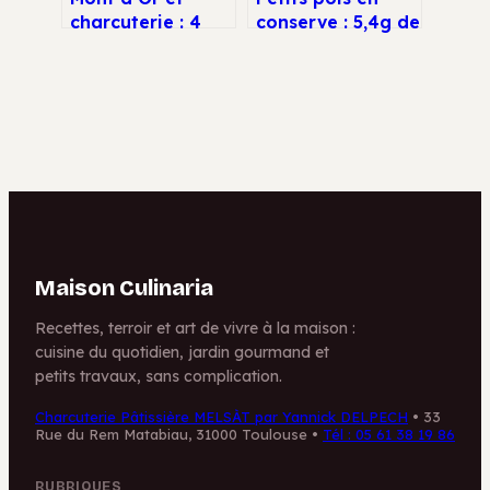
charcuterie : 4
conserve : 5,4g de
assortiments pour
protéines et des
sublimer la boîte
fibres intactes
chaude
sous l’opercule
Maison Culinaria
Recettes, terroir et art de vivre à la maison :
cuisine du quotidien, jardin gourmand et
petits travaux, sans complication.
Charcuterie Pâtissière MELSÀT par Yannick DELPECH
•
33
Rue du Rem Matabiau, 31000 Toulouse
•
Tél : 05 61 38 19 86
RUBRIQUES