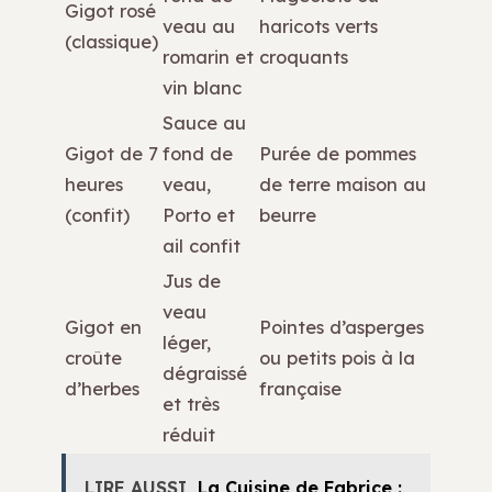
Gigot rosé
veau au
haricots verts
(classique)
romarin et
croquants
vin blanc
Sauce au
Gigot de 7
fond de
Purée de pommes
heures
veau,
de terre maison au
(confit)
Porto et
beurre
ail confit
Jus de
veau
Gigot en
Pointes d’asperges
léger,
croûte
ou petits pois à la
dégraissé
d’herbes
française
et très
réduit
LIRE AUSSI
La Cuisine de Fabrice :