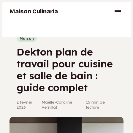
Maison Culinaria
Gastronomie
Maison
Maison
Dekton plan de
Déco
travail pour cuisine
Jardinage
et salle de bain :
Bricolage
guide complet
2 février
Maëlle-Caroline
15 min de
·
·
2026
Vernillat
lecture