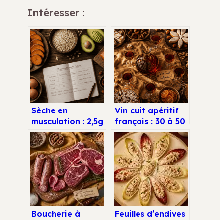
Intéresser :
Sèche en
Vin cuit apéritif
musculation : 2,5g
français : 30 à 50
de protéines et 3
% de réduction
règles pour
pour un nectar
perdre du gras
d’exception
sans sacrifier ses
muscles
Boucherie à
Feuilles d’endives