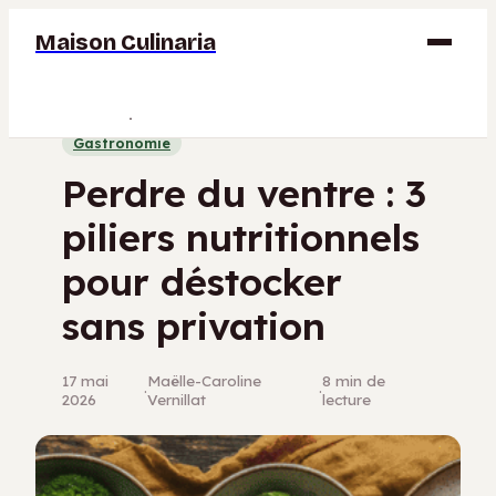
Maison Culinaria
Gastronomie
Gastronomie
Maison
Perdre du ventre : 3
Déco
piliers nutritionnels
Jardinage
pour déstocker
Bricolage
sans privation
17 mai
Maëlle-Caroline
8 min de
·
·
2026
Vernillat
lecture