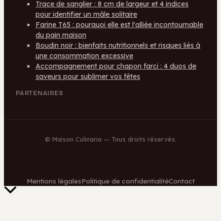
Trace de sanglier : 8 cm de largeur et 4 indices
pour identifier un mâle solitaire
Farine T65 : pourquoi elle est l'alliée incontournable
du pain maison
Boudin noir : bienfaits nutritionnels et risques liés à
une consommation excessive
Accompagnement pour chapon farci : 4 duos de
saveurs pour sublimer vos fêtes
PARTENAIRES
©
Maison Culinaria
— Tous droits réservés.
Mentions légales
Politique de confidentialité
Contact
Retour
en
haut