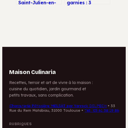
Saint-Julien-en-
garnies : 3
Genevois : 4
recettes
critères pour
croquantes et
choisir votre
astuces pour
artisan
maîtriser
l’amertume
Maison Culinaria
Recettes, terroir et art de vivre à la maison :
cuisine du quotidien, jardin gourmand et
petits travaux, sans complication.
Charcuterie Pâtissière MELSÀT par Yannick DELPECH
•
33
Rue du Rem Matabiau, 31000 Toulouse
•
Tél : 05 61 38 19 86
RUBRIQUES