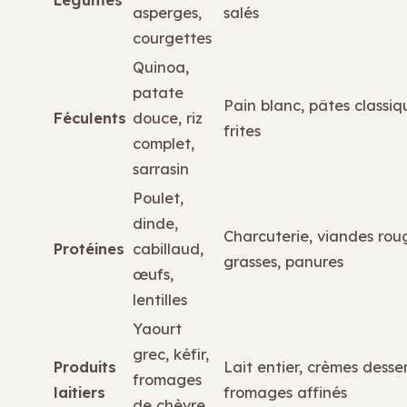
asperges,
salés
courgettes
Quinoa,
patate
Pain blanc, pâtes classiq
Féculents
douce, riz
frites
complet,
sarrasin
Poulet,
dinde,
Charcuterie, viandes rou
Protéines
cabillaud,
grasses, panures
œufs,
lentilles
Yaourt
grec, kéfir,
Produits
Lait entier, crèmes desser
fromages
laitiers
fromages affinés
de chèvre