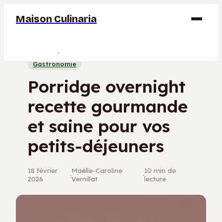
Maison Culinaria
Gastronomie
Gastronomie
Maison
Porridge overnight
Déco
recette gourmande
Jardinage
et saine pour vos
Bricolage
petits-déjeuners
18 février
Maëlle-Caroline
10 min de
·
·
2026
Vernillat
lecture