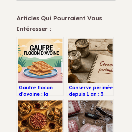
Articles Qui Pourraient Vous
Intéresser :
Gaufre flocon
Conserve périmée
d’avoine : la
depuis 1 an : 3
recette saine,
tests
rapide et
indispensables
vraiment
pour éviter le
croustillante
gaspillage sans
risque