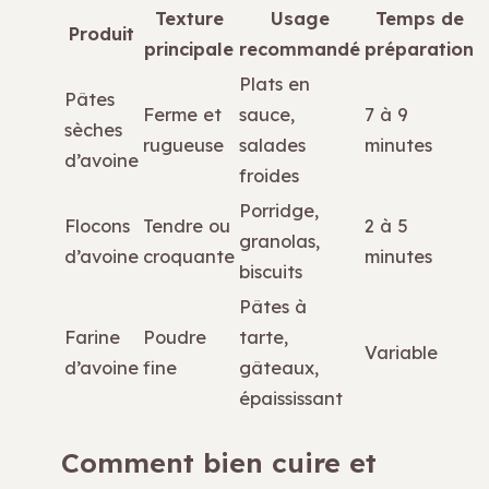
Texture
Usage
Temps de
Produit
principale
recommandé
préparation
Plats en
Pâtes
Ferme et
sauce,
7 à 9
sèches
rugueuse
salades
minutes
d’avoine
froides
Porridge,
Flocons
Tendre ou
2 à 5
granolas,
d’avoine
croquante
minutes
biscuits
Pâtes à
Farine
Poudre
tarte,
Variable
d’avoine
fine
gâteaux,
épaississant
Comment bien cuire et