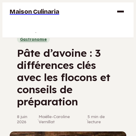
Maison Culinaria
Gastronomie
Gastronomie
Maison
Pâte d’avoine : 3
Déco
différences clés
Jardinage
avec les flocons et
Bricolage
conseils de
préparation
8 juin
Maëlle-Caroline
5 min de
·
·
2026
Vernillat
lecture