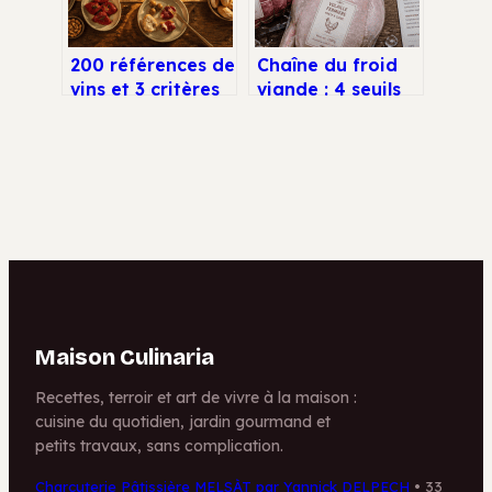
200 références de
Chaîne du froid
vins et 3 critères
viande : 4 seuils
pour choisir votre
de température
bar à tapas
critiques pour
votre sécurité
Maison Culinaria
Recettes, terroir et art de vivre à la maison :
cuisine du quotidien, jardin gourmand et
petits travaux, sans complication.
Charcuterie Pâtissière MELSÀT par Yannick DELPECH
•
33