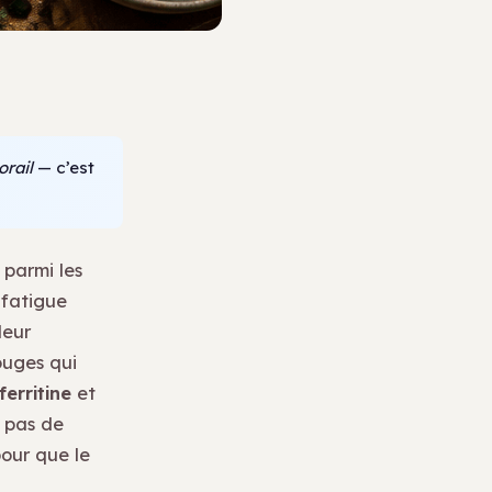
orail
— c’est
 parmi les
 fatigue
leur
ouges qui
ferritine
et
t pas de
pour que le