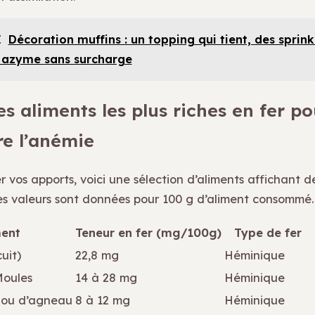
I
Décoration muffins : un topping qui tient, des sprink
 azyme sans surcharge
s aliments les plus riches en fer po
e l’anémie
er vos apports, voici une sélection d’aliments affichant 
Les valeurs sont données pour 100 g d’aliment consommé.
ment
Teneur en fer (mg/100g)
Type de fer
uit)
22,8 mg
Héminique
Moules
14 à 28 mg
Héminique
 ou d’agneau
8 à 12 mg
Héminique