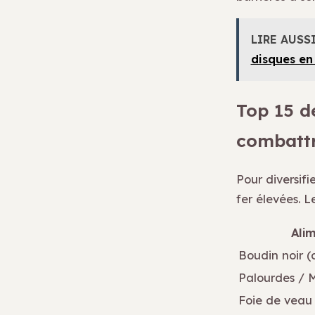
LIRE AUSS
disques en
Top 15 de
combattr
Pour diversifi
fer élevées. 
Ali
Boudin noir (c
Palourdes / 
Foie de veau