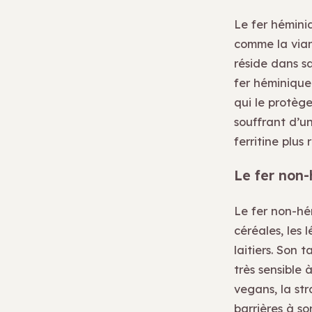
Le fer hémini
comme la viand
réside dans s
fer héminique
qui le protège
souffrant d’u
ferritine plus
Le fer non-
Le fer non-hé
céréales, les 
laitiers. Son t
très sensible 
vegans, la st
barrières à so