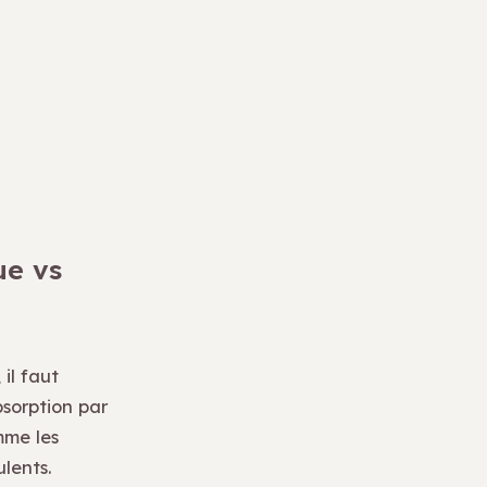
ue vs
 il faut
bsorption par
mme les
lents.