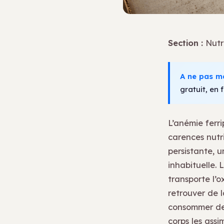
Section :
Nutri
A ne pas m
gratuit, en f
L’anémie ferr
carences nutri
persistante, u
inhabituelle. 
transporte l’o
retrouver de la
consommer des 
corps les assi