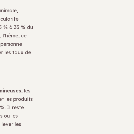
animale,
icularité
15 % à 35 % du
, l’hème, ce
e personne
r les taux de
mineuses
, les
et les produits
%. Il reste
s ou les
lever les