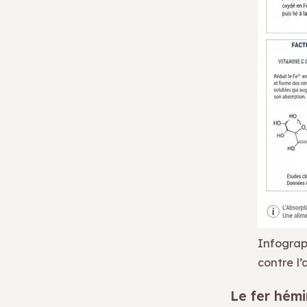
Infograph
contre l
Le fer hémi