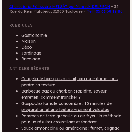
Charcuterie Pâtissière MELSÀT par Yannick DELPECH
•
33
Rue du Rem Matabiau, 31000 Toulouse
•
Tél : 05 61 38 19 86
RUBRIQUES
Gastronomie
Maison
Déco
Jardinage
Bricolage
ARTICLES RÉCENTS
Congeler le foie gras mi-cuit, cru ou entamé sans
perdre sa texture
Barbecue gaz ou charbon : rapidité, saveur,
entretien, comment trancher ?
Gaspacho tomate concombre : 15 minutes de
préparation et une texture vraiment veloutée
Pommes de terre grenaille au air fryer : la méthode
pour un résultat croustillant et fondant
Sauce armoricaine ou américaine : fumet, cognac,