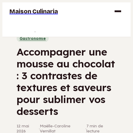
Maison Culinaria
Gastronomie
Gastronomie
Maison
Accompagner une
Déco
mousse au chocolat
Jardinage
: 3 contrastes de
Bricolage
textures et saveurs
pour sublimer vos
desserts
12 mai
Maëlle-Caroline
7 min de
·
·
2026
Vernillat
lecture