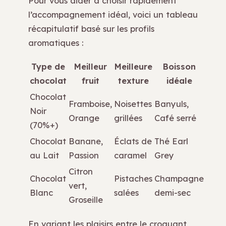
Pour vous aider à choisir rapidement
l’accompagnement idéal, voici un tableau
récapitulatif basé sur les profils
aromatiques :
Type de
Meilleur
Meilleure
Boisson
chocolat
fruit
texture
idéale
Chocolat
Framboise,
Noisettes
Banyuls,
Noir
Orange
grillées
Café serré
(70%+)
Chocolat
Banane,
Éclats de
Thé Earl
au Lait
Passion
caramel
Grey
Citron
Chocolat
Pistaches
Champagne
vert,
Blanc
salées
demi-sec
Groseille
En variant les plaisirs entre le croquant