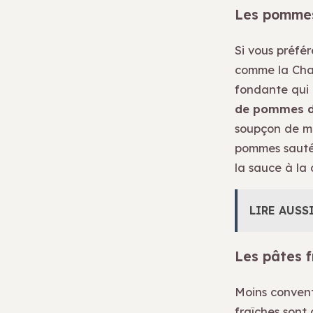
Les pommes
Si vous préfé
comme la Char
fondante qui 
de pommes d
soupçon de mus
pommes sautées
la sauce à la 
LIRE AUSS
Les pâtes 
Moins conventi
fraîches sont