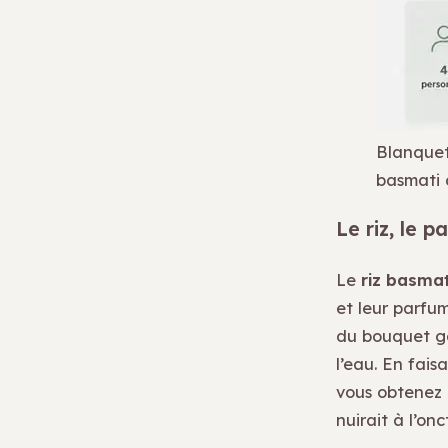
Blanquet
basmati 
Le riz, le p
Le
riz basmat
et leur parfum
du bouquet gar
l’eau. En fais
vous obtenez 
nuirait à l’on