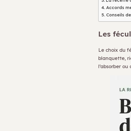
La recette 
Accords met
Conseils de
Les fécul
Le choix du f
blanquette, r
l’absorber ou 