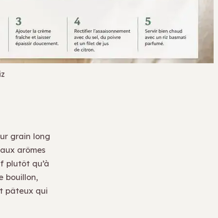
iz
eur grain long
e aux arômes
f plutôt qu’à
e bouillon,
et pâteux qui