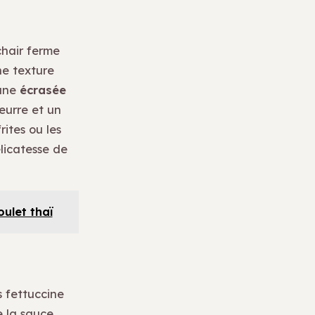
chair ferme
ne texture
 une
écrasée
eurre et un
rites ou les
licatesse de
oulet thaï
s fettuccine
 la sauce.