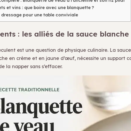
complète : Blanquette de veau à l’ancienne et son riz pilaf
s et vins : que boire avec une blanquette ?
 dressage pour une table conviviale
ents : les alliés de la sauce blanche
éculent est une question de physique culinaire. La sauc
iche en crème et en jaune d’œuf, nécessite un support 
de la napper sans s’effacer.