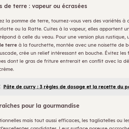
 de terre : vapeur ou écrasées
rez la pomme de terre, tournez-vous vers des variétés à 
lotte ou la Ratte. Cuites à la vapeur, elles apportent u
répond à celle du veau. Pour une version plus rustique,
e terre
à la fourchette, montée avec une noisette de b
cade, crée un relief intéressant en bouche. Évitez les f
 dont le gras de friture entrerait en conflit avec la dé
crème.
I
Pâte de curry : 3 règles de dosage et la recette du p
fraîches pour la gourmandise
onnelles mais tout aussi efficaces, les tagliatelles ou le
 d’excellentes candidates. Leur surface poreuse accroche