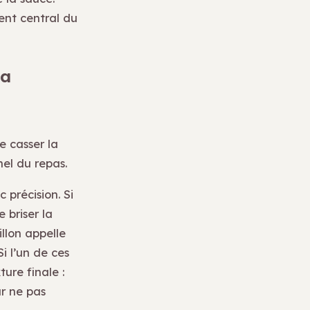
ment central du
la
 casser la
nel du repas.
 précision. Si
 briser la
illon appelle
Si l’un de ces
ure finale :
r ne pas