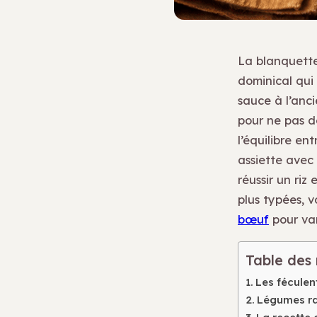
La blanquette
dominical qui
sauce à l’anc
pour ne pas d
l’équilibre en
assiette avec 
réussir un ri
plus typées, v
bœuf
pour var
Table des
Les féculent
Légumes rac