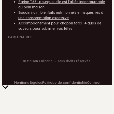
Farine T65 : pourquoi elle est l'alliée incontournable
du pain maison
Boudin noir : bienfaits nutritionnels et risques liés à
une consommation excessive
Accompagnement pour chapon farci : 4 duos de
saveurs pour sublimer vos fêtes
PARTENAIRES
©
Maison Culinaria
— Tous droits réservés.
Mentions légales
Politique de confidentialité
Contact
Retour
en
haut