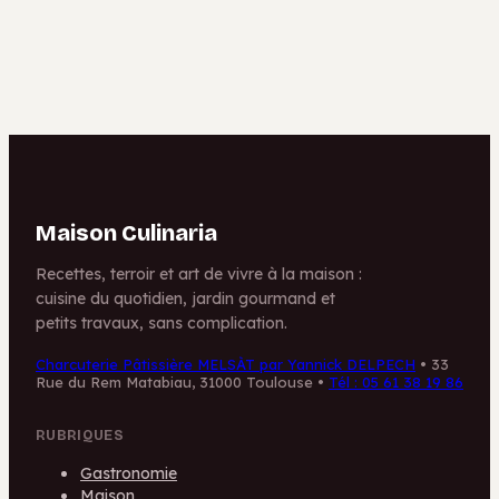
conseils pour une
garantir la
sangle
réussite de votre
abdominale
réception
affinée
Maison Culinaria
Recettes, terroir et art de vivre à la maison :
cuisine du quotidien, jardin gourmand et
petits travaux, sans complication.
Charcuterie Pâtissière MELSÀT par Yannick DELPECH
•
33
Rue du Rem Matabiau, 31000 Toulouse
•
Tél : 05 61 38 19 86
RUBRIQUES
Gastronomie
Maison