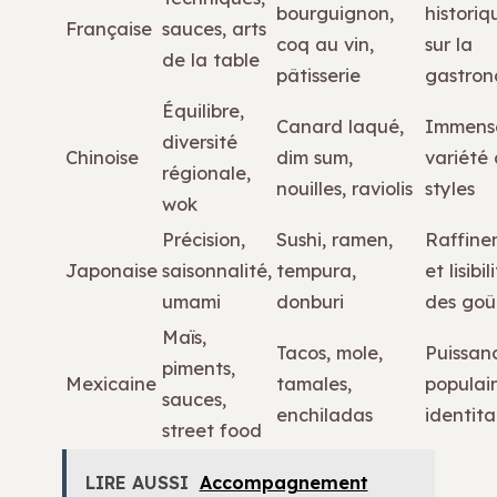
bourguignon,
historiq
Française
sauces, arts
coq au vin,
sur la
de la table
pâtisserie
gastron
Équilibre,
Canard laqué,
Immens
diversité
Chinoise
dim sum,
variété
régionale,
nouilles, raviolis
styles
wok
Précision,
Sushi, ramen,
Raffine
Japonaise
saisonnalité,
tempura,
et lisibil
umami
donburi
des goû
Maïs,
Tacos, mole,
Puissan
piments,
Mexicaine
tamales,
populair
sauces,
enchiladas
identita
street food
LIRE AUSSI
Accompagnement