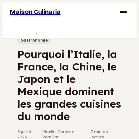
Maison Culinaria
Gastronomie
Gastronomie
Maison
Pourquoi l’Italie, la
Déco
France, la Chine, le
Jardinage
Japon et le
Bricolage
Mexique dominent
les grandes cuisines
du monde
3 juillet
Maëlle-Caroline
7 min de
·
·
2026
Vernillat
lecture