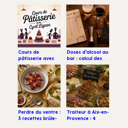
Cours de
Doses d’alcool au
pâtisserie avec
bar : calcul des
cyril lignac :
volumes,
comment bien les
rentabilité et
choisir et en
obligations
profiter
légales
Perdre du ventre :
Traiteur à Aix-en-
3 recettes brûle-
Provence : 4
graisse et
critères pour