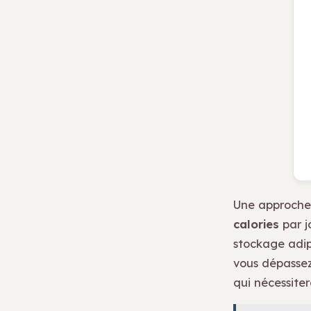
Une approche 
calories
par j
stockage adip
vous dépassez
qui nécessite