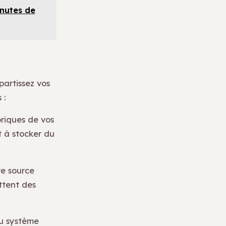
inutes de
partissez vos
 :
briques de vos
t à stocker du
re source
ttent des
u système