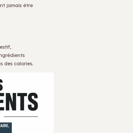
nt jamais être
stif,
ingrédients
 des calories.