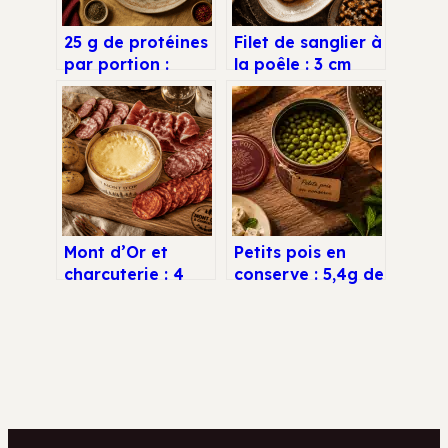
25 g de protéines
Filet de sanglier à
par portion :
la poêle : 3 cm
pourquoi
d’épaisseur et 2
l’escalope de
minutes de saisie
poulet reste la
pour une
référence
tendreté parfaite
nutritionnelle
Mont d’Or et
Petits pois en
charcuterie : 4
conserve : 5,4g de
assortiments pour
protéines et des
sublimer la boîte
fibres intactes
chaude
sous l’opercule