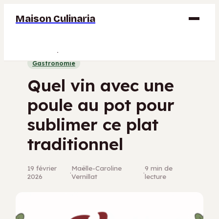
Maison Culinaria
Gastronomie
Gastronomie
Maison
Quel vin avec une
Déco
poule au pot pour
Jardinage
sublimer ce plat
Bricolage
traditionnel
19 février
Maëlle-Caroline
9 min de
·
·
2026
Vernillat
lecture