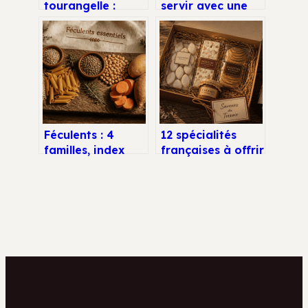
tourangelle :
servir avec une
recette
salade de fruits
traditionnelle,
pour un dessert
secrets locaux et
harmonieux
variantes faciles
Féculents : 4
12 spécialités
familles, index
françaises à offrir
glycémique et
: guide pratique
clés pour une
pour transporter
énergie durable
vos cadeaux sans
casse