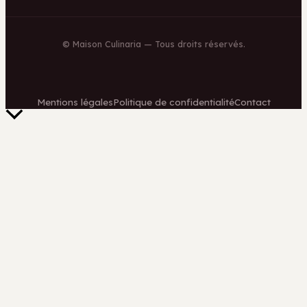
©
Maison Culinaria
— Tous droits réservés.
Mentions légales
Politique de confidentialité
Contact
Retour
en
haut