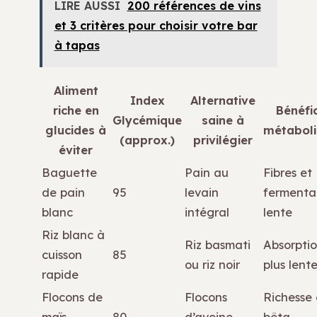
LIRE AUSSI
200 références de vins
et 3 critères pour choisir votre bar
à tapas
Aliment
Index
Alternative
riche en
Bénéfi
Glycémique
saine à
glucides à
métabol
(approx.)
privilégier
éviter
Baguette
Pain au
Fibres et
de pain
95
levain
fermenta
blanc
intégral
lente
Riz blanc à
Riz basmati
Absorpti
cuisson
85
ou riz noir
plus lent
rapide
Flocons de
Flocons
Richesse
maïs
80
d’avoine
bêta-