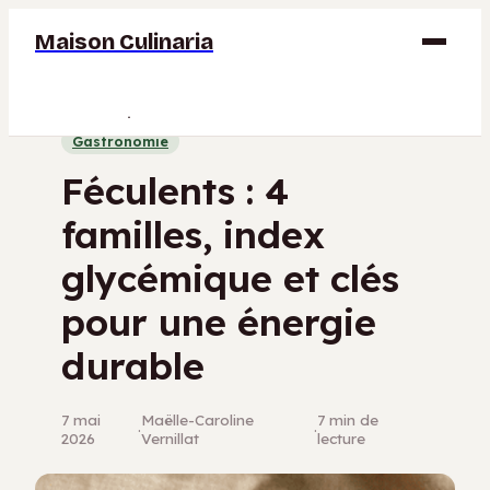
Maison Culinaria
Gastronomie
Gastronomie
Maison
Féculents : 4
Déco
familles, index
Jardinage
glycémique et clés
Bricolage
pour une énergie
durable
7 mai
Maëlle-Caroline
7 min de
·
·
2026
Vernillat
lecture