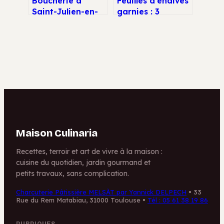
Boucherie à
Feuilles d’endives
Saint-Julien-en-
garnies : 3
Genevois : 4
recettes
critères pour
croquantes et
choisir votre
astuces pour
artisan
maîtriser
l’amertume
Maison Culinaria
Recettes, terroir et art de vivre à la maison :
cuisine du quotidien, jardin gourmand et
petits travaux, sans complication.
Charcuterie Pâtissière MELSÀT par Yannick DELPECH
•
33
Rue du Rem Matabiau, 31000 Toulouse
•
Tél : 05 61 38 19 86
RUBRIQUES