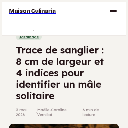
Maison Culinaria
Gastronomie
Jardinage
Maison
Trace de sanglier :
Déco
8 cm de largeur et
Jardinage
4 indices pour
Bricolage
identifier un mâle
solitaire
3 mai
Maëlle-Caroline
6 min de
·
·
2026
Vernillat
lecture