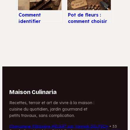
Comment
Pot de fleurs :
identifier
comment choisir
l’exploitant d’une
le matériau et la
terre agricole : 4
taille idéaux pour
méthodes fiables
vos plantes
Maison Culinaria
Recettes, terroir et art de vivre à la maison :
cuisine du quotidien, jardin gourmand et
petits travaux, sans complication.
Charcuterie Pâtissière MELSÀT par Yannick DELPECH
•
33