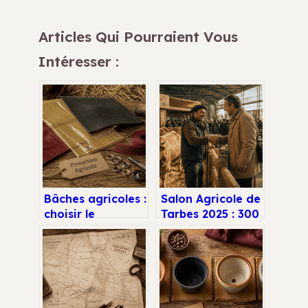
Articles Qui Pourraient Vous
Intéresser :
Bâches agricoles :
Salon Agricole de
choisir le
Tarbes 2025 : 300
matériau et la
animaux,
finition adaptés
concours ovins et
pour protéger
immersion dans le
vos récoltes
terroir bigourdan