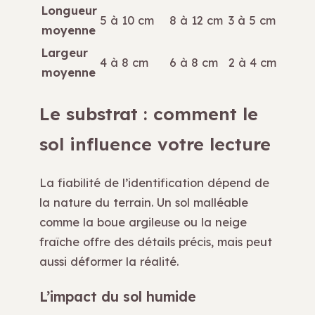
Longueur
5 à 10 cm
8 à 12 cm
3 à 5 cm
moyenne
Largeur
4 à 8 cm
6 à 8 cm
2 à 4 cm
moyenne
Le substrat : comment le
sol influence votre lecture
La fiabilité de l’identification dépend de
la nature du terrain. Un sol malléable
comme la boue argileuse ou la neige
fraîche offre des détails précis, mais peut
aussi déformer la réalité.
L’impact du sol humide