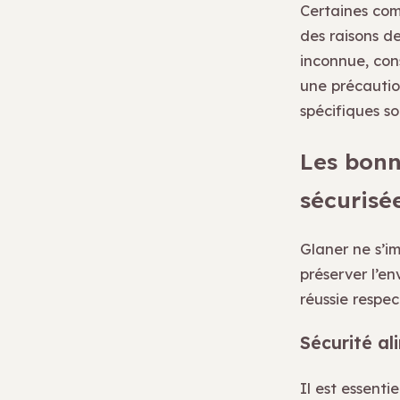
Certaines com
des raisons d
inconnue, cons
une précaution
spécifiques so
Les bonn
sécurisé
Glaner ne s’im
préserver l’en
réussie respec
Sécurité al
Il est essenti