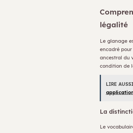
Comprend
légalité
Le glanage est
encadré pour é
ancestral du v
condition de l
LIRE AUSS
applicatio
La distinct
Le vocabulaire