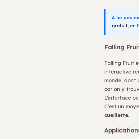
A ne pas m
gratuit, en f
Falling Fru
Falling Fruit 
interactive re
monde, dont pr
car on y trou
L’interface pe
C’est un moye
cueillette
.
Application