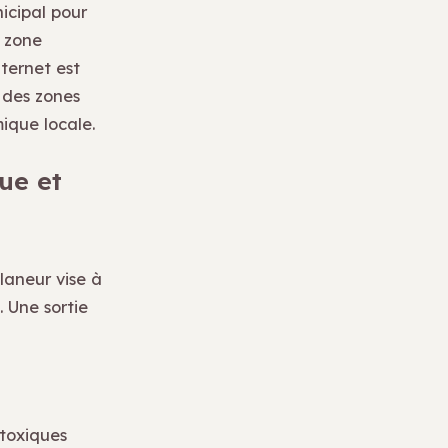
icipal pour
e zone
nternet est
, des zones
mique locale.
ue et
laneur vise à
. Une sortie
 toxiques