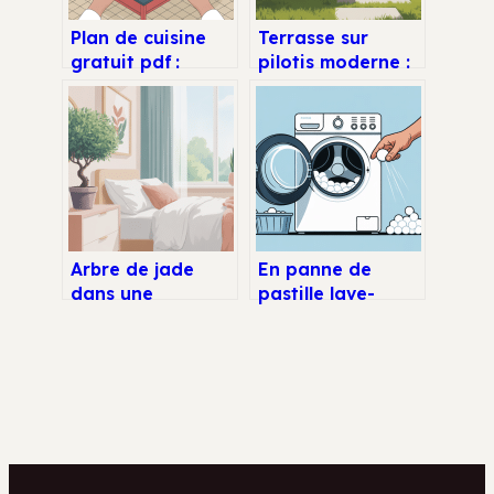
Plan de cuisine
Terrasse sur
gratuit pdf :
pilotis moderne :
modèles à
idées, prix,
télécharger et à
réglementations
adapter
et conseils
Arbre de jade
En panne de
dans une
pastille lave-
chambre
vaisselle :
comment
solutions rapides
l’installer sans
et alternatives
erreur feng shui
efficaces