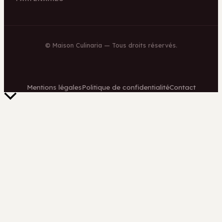
©
Maison Culinaria
— Tous droits réservés.
Mentions légales
Politique de confidentialité
Contact
Retour
en
haut