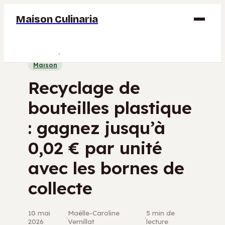
Maison Culinaria
Gastronomie
Maison
Maison
Recyclage de
Déco
bouteilles plastique
Jardinage
: gagnez jusqu’à
Bricolage
0,02 € par unité
avec les bornes de
collecte
10 mai
Maëlle-Caroline
5 min de
·
·
2026
Vernillat
lecture