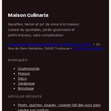
Maison Culinaria
Recettes, terroir et art de vivre à la maison :
cuisine du quotidien, jardin gourmand et
petits travaux, sans complication.
Charcuterie Pâtissière MELSÀT par Yannick DELPECH
•
33
Rue du Rem Matabiau, 31000 Toulouse
•
Tél : 05 61 38 19 86
RUBRIQUES
Gastronomie
Maison
Déco
Jardinage
Bricolage
ARTICLES RÉCENTS
Pesto, quiches, soupes : cuisiner l’ail des ours sans
perdre son parfum