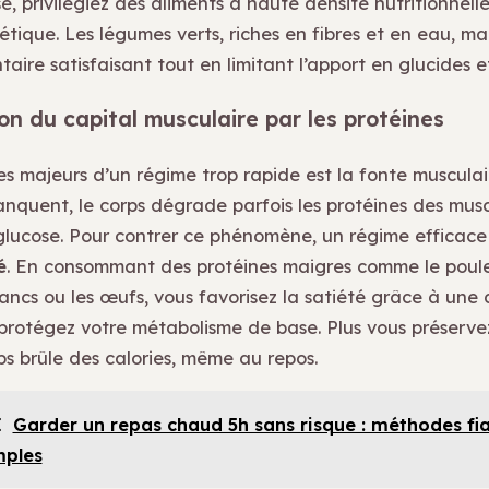
e, privilégiez des aliments à haute densité nutritionnelle
étique. Les légumes verts, riches en fibres et en eau, m
aire satisfaisant tout en limitant l’apport en glucides et
on du capital musculaire par les protéines
es majeurs d’un régime trop rapide est la fonte musculai
manquent, le corps dégrade parfois les protéines des mus
glucose. Pour contrer ce phénomène, un régime efficace 
é
. En consommant des protéines maigres comme le poulet
lancs ou les œufs, vous favorisez la satiété grâce à une 
 protégez votre métabolisme de base. Plus vous préserve
ps brûle des calories, même au repos.
I
Garder un repas chaud 5h sans risque : méthodes fia
mples