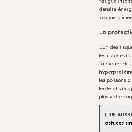
fatigue intens
densité énerg
volume aliment
La protecti
L’un des risqu
les calories 
fabriquer du 
hyperprotéin
les poissons b
lente et vous
plus votre cor
LIRE AUSS
astuces si