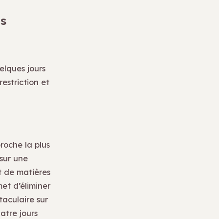
s
elques jours
estriction et
roche la plus
 sur une
t de matières
met d’éliminer
taculaire sur
atre jours