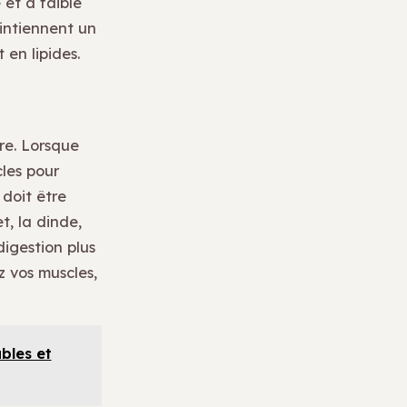
 et à faible
aintiennent un
 en lipides.
re. Lorsque
cles pour
doit être
, la dinde,
digestion plus
z vos muscles,
bles et