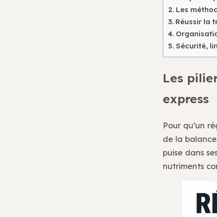
Les méthod
Réussir la t
Organisatio
Sécurité, l
Les pili
express
Pour qu’un rég
de la balance 
puise dans se
nutriments co