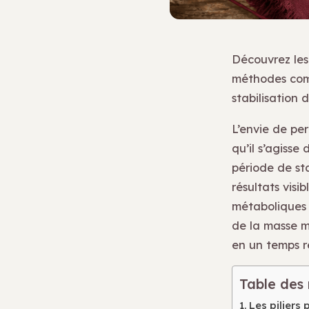
Découvrez les
méthodes comm
stabilisation 
L’envie de pe
qu’il s’agiss
période de st
résultats visi
métaboliques 
de la masse mu
en un temps re
Table des
Les piliers