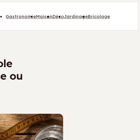
Gastronomie
Maison
Déco
Jardinage
Bricolage
ole
le ou