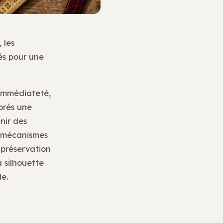
 les
és pour une
’immédiateté,
près une
nir des
es mécanismes
 préservation
 silhouette
e.