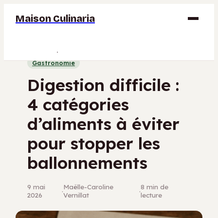
Maison Culinaria
Gastronomie
Gastronomie
Maison
Digestion difficile :
Déco
4 catégories
Jardinage
d’aliments à éviter
Bricolage
pour stopper les
ballonnements
9 mai
Maëlle-Caroline
8 min de
·
·
2026
Vernillat
lecture