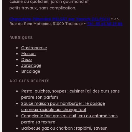
cuisine du quotidien, jardin gourmand et
petits travaux, sans complication.
Charcuterie Pâtissière MELSÀT par Yannick DELPECH
•
33
Rue du Rem Matabiau, 31000 Toulouse
•
Tél : 05 61 38 19 86
RUBRIQUES
Gastronomie
Maison
Déco
Jardinage
Bricolage
ARTICLES RÉCENTS
Pesto, quiches, soupes : cuisiner l’ail des ours sans
perdre son parfum
Sauce maison pour hamburger : le dosage
crémeux-acidulé qui change tout
Congeler le foie gras mi-cuit, cru ou entamé sans
perdre sa texture
Barbecue gaz ou charbon : rapidité, saveur,