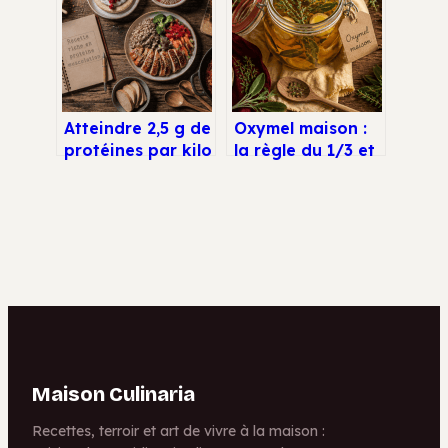
fait envie
renforcer vos
défenses avant
l’hiver
Atteindre 2,5 g de
Oxymel maison :
protéines par kilo
la règle du 1/3 et
: 5 recettes
3 recettes pour
efficaces pour la
booster votre
musculation
immunité
Maison Culinaria
Recettes, terroir et art de vivre à la maison :