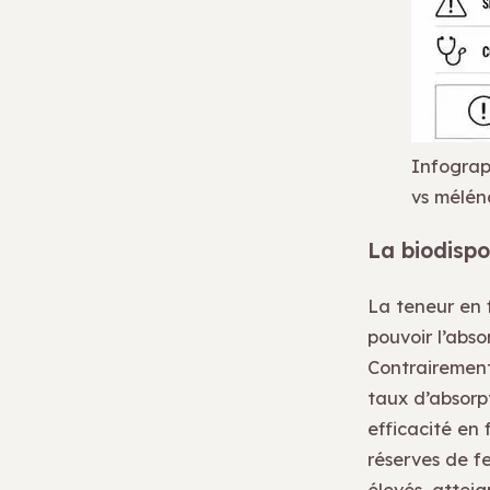
Infograp
vs mélén
La biodispo
La teneur en f
pouvoir l’abso
Contrairement
taux d’absorpt
efficacité en 
réserves de f
élevés, atteig