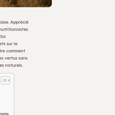
aise. Apprécié
nutritionnistes
 Sa
ts sur le
endre comment
es vertus sans
s naturels.
gnons