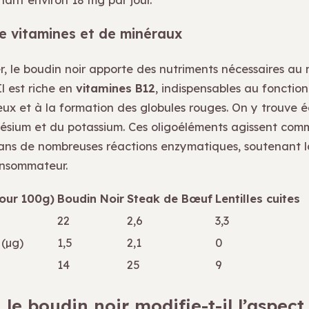
e vitamines et de minéraux
r, le boudin noir apporte des nutriments nécessaires au
l est riche en
vitamines B12
, indispensables au foncti
ux et à la formation des globules rouges. On y trouve
ésium et du potassium. Ces oligoéléments agissent com
ans de nombreuses réactions enzymatiques, soutenant la
onsommateur.
our 100g)
Boudin Noir
Steak de Bœuf
Lentilles cuites
22
2,6
3,3
 (µg)
1,5
2,1
0
14
25
9
le boudin noir modifie-t-il l’aspect