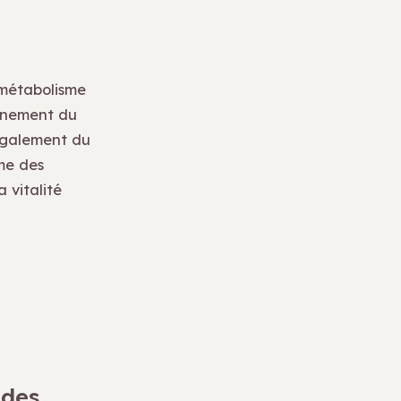
 métabolisme
onnement du
 également du
me des
 vitalité
 des