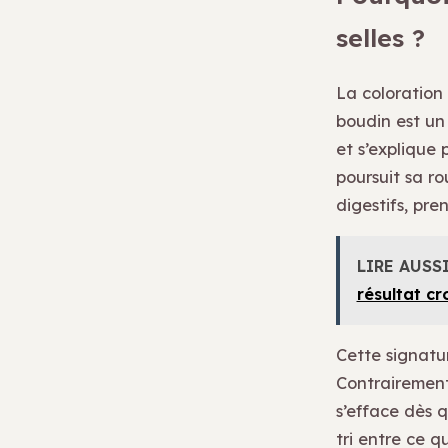
selles ?
La coloration 
boudin est un
et s’explique 
poursuit sa ro
digestifs, pre
LIRE AUSS
résultat cr
Cette signatu
Contrairement 
s’efface dès q
tri entre ce q