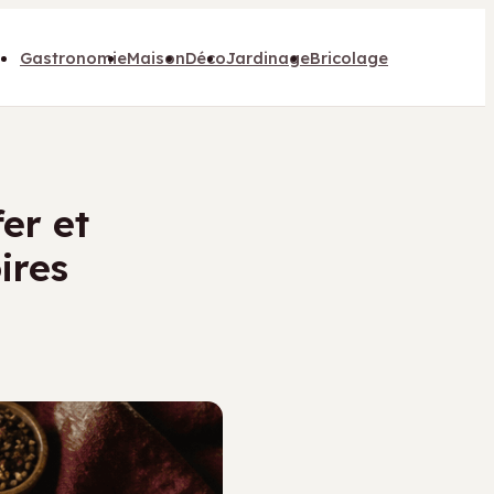
Gastronomie
Maison
Déco
Jardinage
Bricolage
fer et
ires