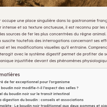
r occupe une place singulière dans la gastronomie franç
 intense et sa texture onctueuse, il est reconnu par les 
es sources de fer les plus concentrées du règne animal.
suscite toutefois des interrogations concernant ses effe
inal et les modifications visuelles qu’il entraîne. Compr
teragit avec le système digestif permet de profiter de s
anique injustifiée devant des phénomènes physiologique
 matières
é de fer exceptionnel pour l’organisme
 boudin noir modifie-t-il l’aspect des selles ?
l du boudin noir sur le transit intestinal
a digestion du boudin : conseils et associations
mplète : Le boudin noir traditionnel aux deux pommes et oi