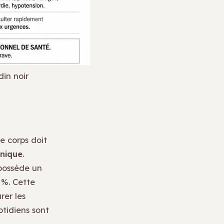
din noir
le corps doit
nique
.
possède un
 %. Cette
rer les
otidiens sont