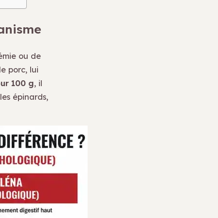
ganisme
némie ou de
 porc, lui
ur 100 g
, il
les épinards,