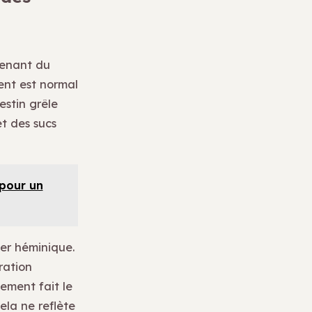
renant du
nt est normal
estin grêle
et des sucs
 pour un
fer héminique.
ration
lement fait le
cela ne reflète