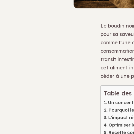
Le boudin noi
pour sa saveur
comme l’une d
consommation 
transit intest
cet aliment in
céder à une p
Table des
Un concentr
Pourquoi le
L’impact rée
Optimiser l
Recette co