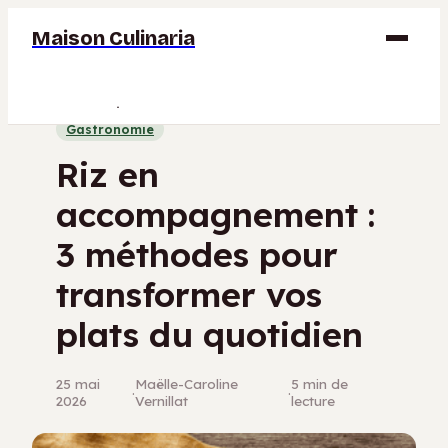
Maison Culinaria
Gastronomie
Gastronomie
Maison
Riz en
Déco
accompagnement :
Jardinage
3 méthodes pour
Bricolage
transformer vos
plats du quotidien
25 mai
Maëlle-Caroline
5 min de
·
·
2026
Vernillat
lecture