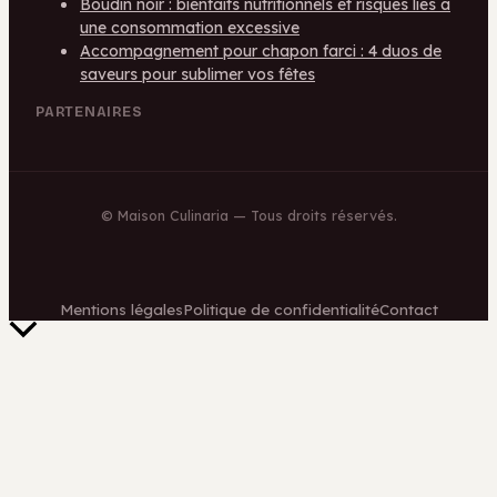
Boudin noir : bienfaits nutritionnels et risques liés à
une consommation excessive
Accompagnement pour chapon farci : 4 duos de
saveurs pour sublimer vos fêtes
PARTENAIRES
©
Maison Culinaria
— Tous droits réservés.
Mentions légales
Politique de confidentialité
Contact
Retour
en
haut