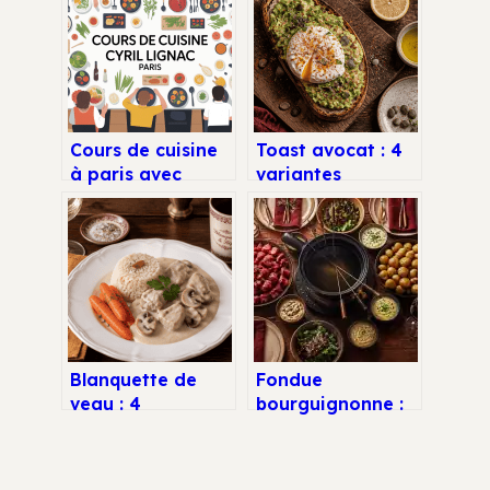
Cours de cuisine
Toast avocat : 4
à paris avec
variantes
l’univers de cyril
gourmandes et la
lignac
méthode pour
une texture
parfaite
Blanquette de
Fondue
veau : 4
bourguignonne :
accompagnements
4 familles
pour sublimer sa
d’accompagnements
sauce onctueuse
pour équilibrer