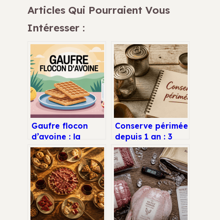
Articles Qui Pourraient Vous
Intéresser :
Gaufre flocon
Conserve périmée
d’avoine : la
depuis 1 an : 3
recette saine,
tests
rapide et
indispensables
vraiment
pour éviter le
croustillante
gaspillage sans
risque