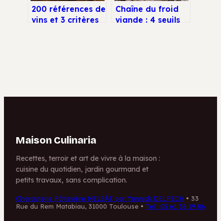
200 références de
Chaîne du froid
vins et 3 critères
viande : 4 seuils
pour choisir votre
de température
bar à tapas
critiques pour
votre sécurité
Maison Culinaria
Recettes, terroir et art de vivre à la maison :
cuisine du quotidien, jardin gourmand et
petits travaux, sans complication.
Charcuterie Pâtissière MELSÀT par Yannick DELPECH
•
33
Rue du Rem Matabiau, 31000 Toulouse
•
Tél : 05 61 38 19 86