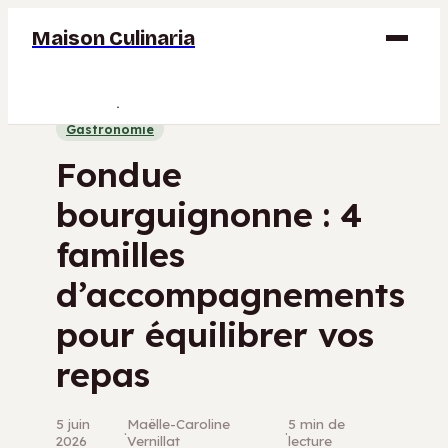
Maison Culinaria
Gastronomie
Gastronomie
Maison
Fondue
Déco
bourguignonne : 4
Jardinage
familles
Bricolage
d’accompagnements
pour équilibrer vos
repas
5 juin
Maëlle-Caroline
5 min de
·
·
2026
Vernillat
lecture