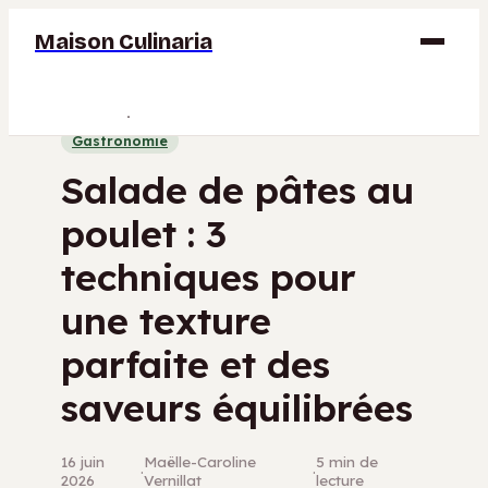
Maison Culinaria
Gastronomie
Gastronomie
Maison
Salade de pâtes au
Déco
poulet : 3
Jardinage
techniques pour
Bricolage
une texture
parfaite et des
saveurs équilibrées
16 juin
Maëlle-Caroline
5 min de
·
·
2026
Vernillat
lecture