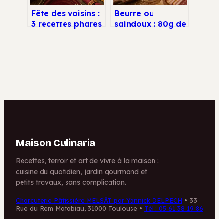
Fête des voisins :
Beurre ou
3 recettes phares
saindoux : 80g de
et 5 astuces pour
graisse animale
un buffet réussi
suffisent pour
transformer vos
pâtes brisées
Maison Culinaria
Recettes, terroir et art de vivre à la maison :
cuisine du quotidien, jardin gourmand et
petits travaux, sans complication.
Charcuterie Pâtissière MELSÀT par Yannick DELPECH
•
33
Rue du Rem Matabiau, 31000 Toulouse
•
Tél : 05 61 38 19 86