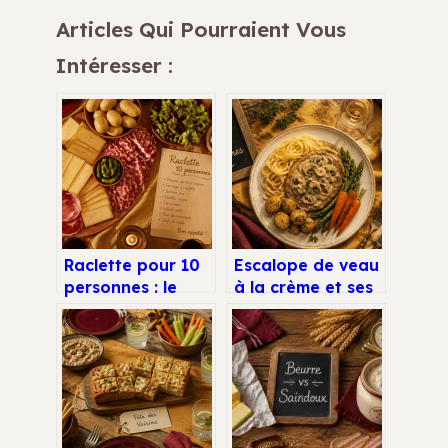
Articles Qui Pourraient Vous
Intéresser :
Raclette pour 10
Escalope de veau
personnes : le
à la crème et ses
guide des
champignons
quantités et 4
sautés
astuces pour
réussir votre
soirée