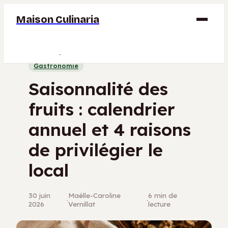
Maison Culinaria
Gastronomie
Gastronomie
Maison
Saisonnalité des
Déco
fruits : calendrier
Jardinage
annuel et 4 raisons
Bricolage
de privilégier le
local
30 juin
Maëlle-Caroline
6 min de
·
·
2026
Vernillat
lecture