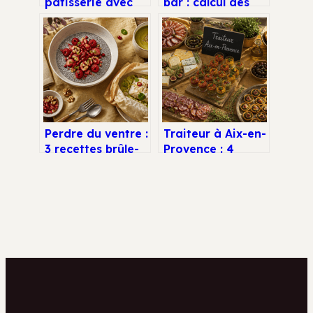
pâtisserie avec
bar : calcul des
cyril lignac :
volumes,
comment bien les
rentabilité et
choisir et en
obligations
profiter
légales
Perdre du ventre :
Traiteur à Aix-en-
3 recettes brûle-
Provence : 4
graisse et
critères pour
conseils pour une
garantir la
sangle
réussite de votre
abdominale
réception
affinée