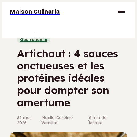
Maison Culinaria
Gastronomie
Gastronomie
Maison
Artichaut : 4 sauces
Déco
onctueuses et les
Jardinage
protéines idéales
Bricolage
pour dompter son
amertume
25 mai
Maëlle-Caroline
6 min de
·
·
2026
Vernillat
lecture