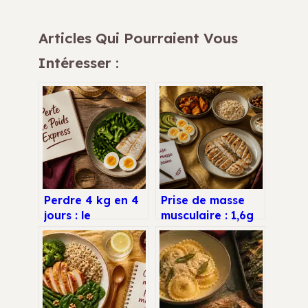
Articles Qui Pourraient Vous
Intéresser :
Perdre 4 kg en 4
Prise de masse
jours : le
musculaire : 1,6g
protocole
de protéines par
Natman est-il une
kilo et les
solution miracle
aliments clés pour
ou un risque pour
bâtir du muscle
votre santé ?
sec