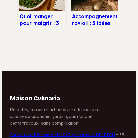
Quoi manger
Accompagnement
pour maigrir : 3
ravioli : 5 idées
piliers
pour sublimer vos
nutritionnels et
assiettes et
aliments à
équilibrer votre
privilégier
menu
Maison Culinaria
Recettes, terroir et art de vivre à la maison :
cuisine du quotidien, jardin gourmand et
petits travaux, sans complication.
Charcuterie Pâtissière MELSÀT par Yannick DELPECH
•
33