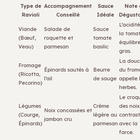
Type de
Accompagnement
Sauce
Note 
Ravioli
Conseillé
Idéale
Dégusta
L’acidit
Viande
Salade de
Sauce
la toma
(Bœuf,
roquette et
tomate
équilibre
Veau)
parmesan
basilic
gras.
La douc
Fromage
Épinards sautés à
Beurre
du from
(Ricotta,
l’ail
de sauge
appelle 
Pecorino)
herbes.
Le croq
Légumes
Crème
des noix
Noix concassées et
(Courge,
légère au
contras
jambon cru
Épinards)
parmesan
avec la
farce.