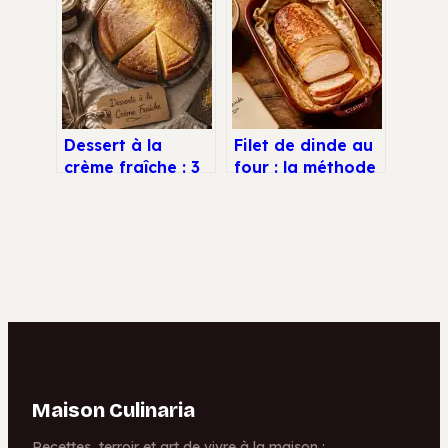
Natman est-il une
kilo et les
solution miracle
aliments clés pour
ou un risque pour
bâtir du muscle
votre santé ?
sec
Dessert à la
Filet de dinde au
crème fraîche : 3
four : la méthode
recettes express
infaillible pour
et astuces pour
une viande
une texture
tendre et juteuse
parfaite
Maison Culinaria
Recettes, terroir et art de vivre à la maison :