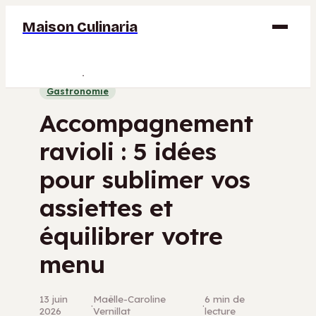
Maison Culinaria
Gastronomie
Gastronomie
Maison
Accompagnement
Déco
ravioli : 5 idées
Jardinage
pour sublimer vos
Bricolage
assiettes et
équilibrer votre
menu
13 juin
Maëlle-Caroline
6 min de
·
·
2026
Vernillat
lecture