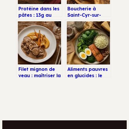
Protéine dans les
Boucherie à
pâtes : 13g au
Saint-Cyr-sur-
compteur et
Loire : 4 adresses
l’astuce pour
d’exception pour
doubler l’apport
vos viandes et
plats traiteur
Filet mignon de
Aliments pauvres
veau : maîtriser la
en glucides : le
cuisson et les
guide pour
sauces pour un
stabiliser sa
plat d’exception
glycémie et
réussir son
alimentation low
carb