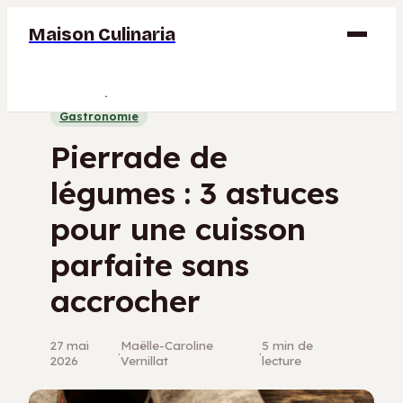
Maison Culinaria
Gastronomie
Gastronomie
Maison
Pierrade de
Déco
légumes : 3 astuces
Jardinage
pour une cuisson
Bricolage
parfaite sans
accrocher
27 mai
Maëlle-Caroline
5 min de
·
·
2026
Vernillat
lecture