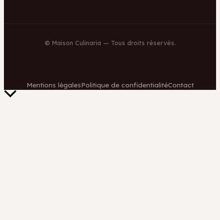
©
Maison Culinaria
— Tous droits réservés.
Mentions légales
Politique de confidentialité
Contact
Retour
en
haut