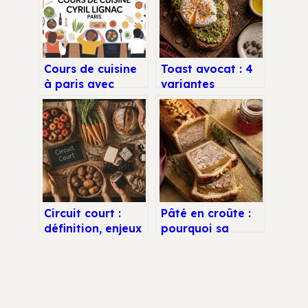
Cours de cuisine
Toast avocat : 4
à paris avec
variantes
l’univers de cyril
gourmandes et la
lignac
méthode pour
une texture
parfaite
Circuit court :
Pâté en croûte :
définition, enjeux
pourquoi sa
et
croûte était-elle
fonctionnement
immangeable à
pour mieux
l’origine ?
consommer