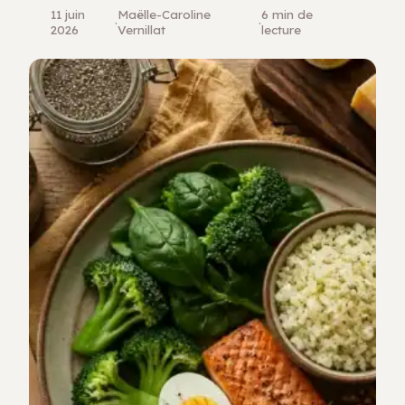
11 juin
Maëlle-Caroline
6 min de
·
·
2026
Vernillat
lecture