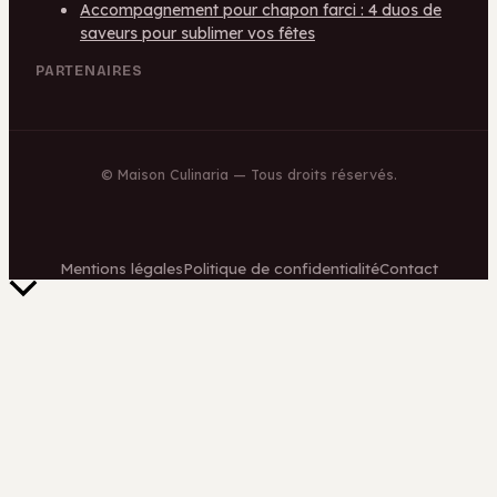
Accompagnement pour chapon farci : 4 duos de
saveurs pour sublimer vos fêtes
PARTENAIRES
©
Maison Culinaria
— Tous droits réservés.
Mentions légales
Politique de confidentialité
Contact
Retour
en
haut