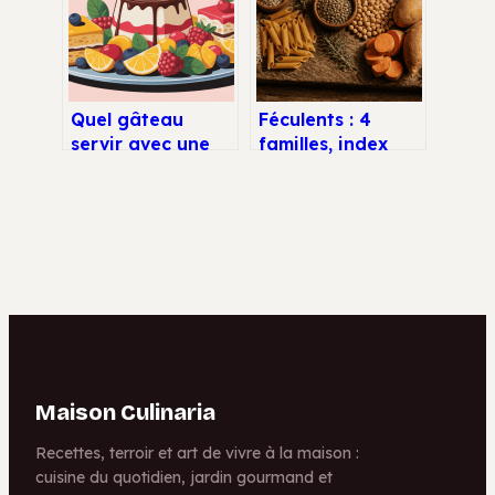
variantes faciles
Quel gâteau
Féculents : 4
servir avec une
familles, index
salade de fruits
glycémique et
pour un dessert
clés pour une
harmonieux
énergie durable
Maison Culinaria
Recettes, terroir et art de vivre à la maison :
cuisine du quotidien, jardin gourmand et