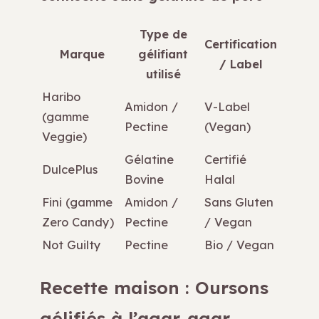
Type de
Certification
Marque
gélifiant
/ Label
utilisé
Haribo
Amidon /
V-Label
(gamme
Pectine
(Vegan)
Veggie)
Gélatine
Certifié
DulcePlus
Bovine
Halal
Fini (gamme
Amidon /
Sans Gluten
Zero Candy)
Pectine
/ Vegan
Not Guilty
Pectine
Bio / Vegan
Recette maison : Oursons
gélifiés à l’agar-agar