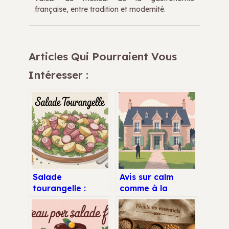
française, entre tradition et modernité.
Articles Qui Pourraient Vous
Intéresser :
Salade
Avis sur calm
tourangelle :
comme à la
recette
maison à la
traditionnelle,
chapelle-aux-
secrets locaux et
filtzméens