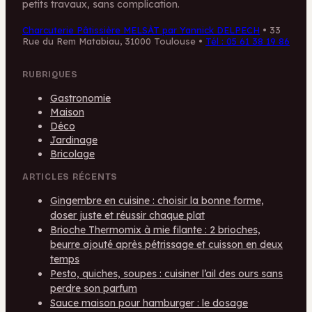
petits travaux, sans complication.
Charcuterie Pâtissière MELSÀT par Yannick DELPECH
•
33
Rue du Rem Matabiau, 31000 Toulouse
•
Tél : 05 61 38 19 86
RUBRIQUES
Gastronomie
Maison
Déco
Jardinage
Bricolage
ARTICLES RÉCENTS
Gingembre en cuisine : choisir la bonne forme,
doser juste et réussir chaque plat
Brioche Thermomix à mie filante : 2 brioches,
beurre ajouté après pétrissage et cuisson en deux
temps
Pesto, quiches, soupes : cuisiner l’ail des ours sans
perdre son parfum
Sauce maison pour hamburger : le dosage