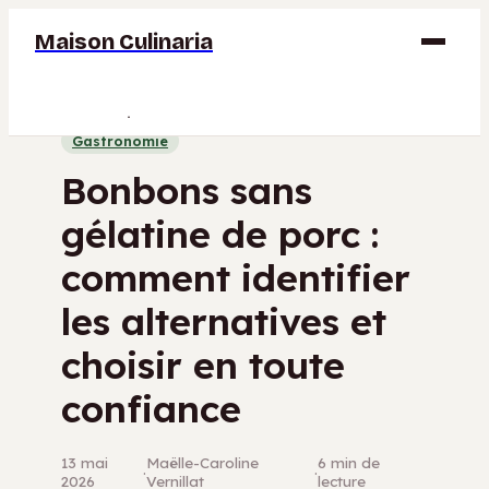
Maison Culinaria
Gastronomie
Gastronomie
Maison
Bonbons sans
Déco
gélatine de porc :
Jardinage
comment identifier
Bricolage
les alternatives et
choisir en toute
confiance
13 mai
Maëlle-Caroline
6 min de
·
·
2026
Vernillat
lecture