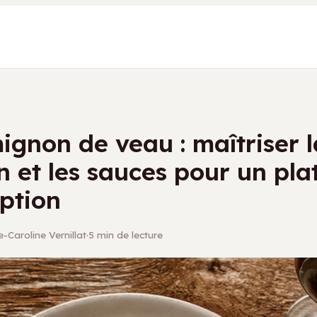
mignon de veau : maîtriser l
n et les sauces pour un pla
ption
e-Caroline Vernillat
·
5 min de lecture