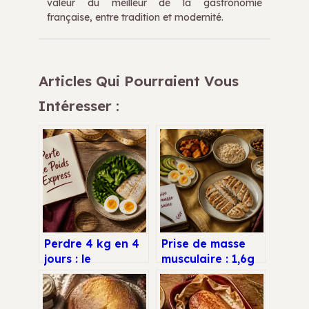
valeur du meilleur de la gastronomie
française, entre tradition et modernité.
Articles Qui Pourraient Vous
Intéresser :
Perdre 4 kg en 4
Prise de masse
jours : le
musculaire : 1,6g
protocole
de protéines par
Natman est-il une
kilo et les
solution miracle
aliments clés pour