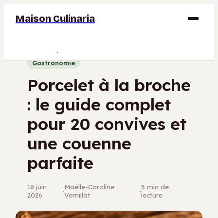
Maison Culinaria
Gastronomie
Gastronomie
Maison
Porcelet à la broche
Déco
: le guide complet
Jardinage
pour 20 convives et
Bricolage
une couenne
parfaite
18 juin
Maëlle-Caroline
5 min de
·
·
2026
Vernillat
lecture