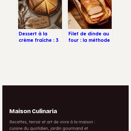
ou un risque pour
bâtir du muscle
votre santé ?
sec
Dessert à la
Filet de dinde au
crème fraîche : 3
four : la méthode
recettes express
infaillible pour
et astuces pour
une viande
une texture
tendre et juteuse
parfaite
Maison Culinaria
Recettes, terroir et art de vivre à la maison :
cuisine du quotidien, jardin gourmand et