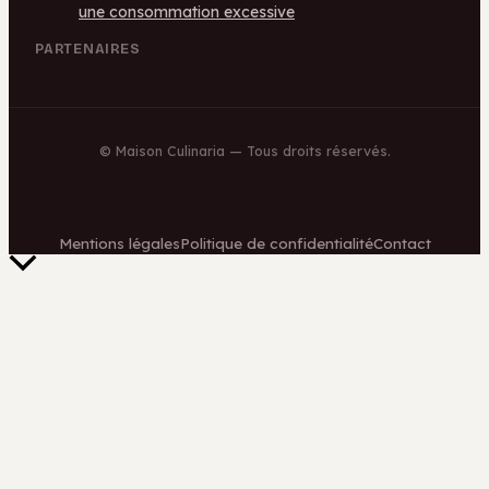
une consommation excessive
PARTENAIRES
©
Maison Culinaria
— Tous droits réservés.
Mentions légales
Politique de confidentialité
Contact
Retour
en
haut