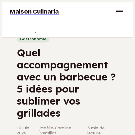
Maison Culinaria
Gastronomie
Gastronomie
Maison
Quel
Déco
accompagnement
Jardinage
avec un barbecue ?
Bricolage
5 idées pour
sublimer vos
grillades
10 juin
Maëlle-Caroline
5 min de
·
·
2026
Vernillat
lecture