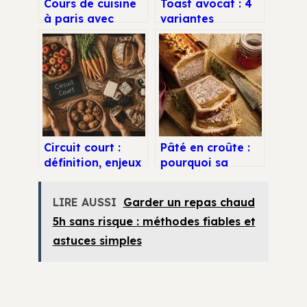
Cours de cuisine
Toast avocat : 4
à paris avec
variantes
l’univers de cyril
gourmandes et la
lignac
méthode pour
une texture
parfaite
Circuit court :
Pâté en croûte :
définition, enjeux
pourquoi sa
et
croûte était-elle
fonctionnement
immangeable à
LIRE AUSSI
Garder un repas chaud
pour mieux
l’origine ?
5h sans risque : méthodes fiables et
consommer
astuces simples