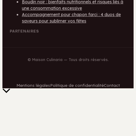
Boudin noir : bienfaits nutritionnels et risques liés à
une consommation excessive
Accompagnement pour chapon farci : 4 duos de
saveurs pour sublimer vos fêtes
PARTENAIRES
©
Maison Culinaria
— Tous droits réservés.
Mentions légales
Politique de confidentialité
Contact
Retour
en
haut