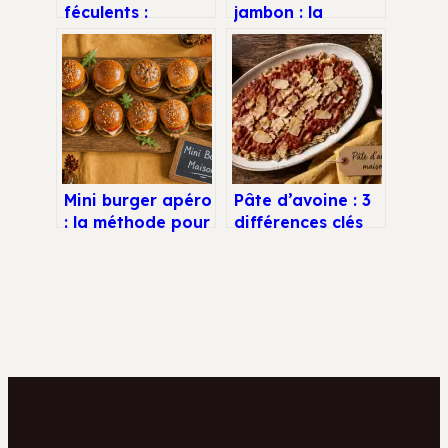
féculents :
jambon : la
comment
méthode pour
distinguer les
des tranches
deux familles
parfaites de 2 mm
pour équilibrer
vos repas
Mini burger apéro
Pâte d’avoine : 3
: la méthode pour
différences clés
des pains maison
avec les flocons
ultra-moelleux et
et conseils de
4 garnitures
préparation
irrésistibles