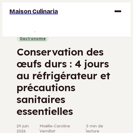
Maison Culinaria
Gastronomie
Gastronomie
Maison
Conservation des
Déco
œufs durs : 4 jours
Jardinage
au réfrigérateur et
Bricolage
précautions
sanitaires
essentielles
29 juin
Maëlle-Caroline
5 min de
·
·
2026
Vernillat
lecture