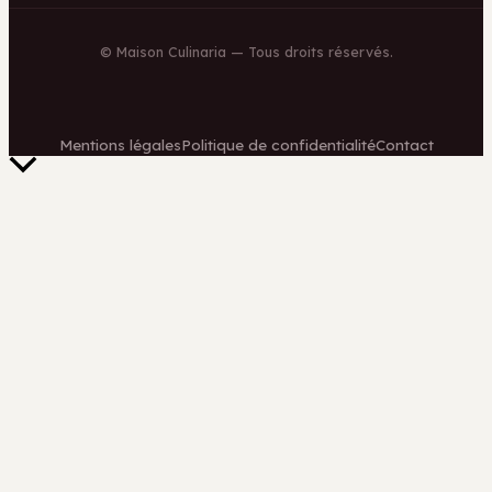
©
Maison Culinaria
— Tous droits réservés.
Mentions légales
Politique de confidentialité
Contact
Retour
en
haut