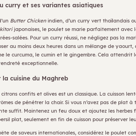
u curry et ses variantes asiatiques
 d’un
Butter Chicken
indien, d’un curry vert thaïlandais o
kitori
japonaises, le poulet se marie parfaitement avec l
rées-salées. Pour un curry réussi, ne négligez pas la mari
oser au moins deux heures dans un mélange de yaourt, d
 le curcuma, le cumin et le gingembre. Cela attendrit le
tendreté exceptionnelle.
t la cuisine du Maghreb
citrons confits et olives est un classique. La cuisson lent
mes de pénétrer la chair. Si vous n’avez pas de plat à t
te suffit. Maintenez un feu doux et ajoutez les herbes f
ersil plat, seulement en fin de cuisson pour préserver le
ête de saveurs internationales, considérez le poulet c