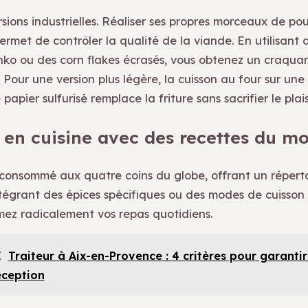
rsions industrielles. Réaliser ses propres morceaux de pou
permet de contrôler la qualité de la viande. En utilisant 
ko ou des corn flakes écrasés, vous obtenez un craqua
Pour une version plus légère, la cuisson au four sur une
apier sulfurisé remplace la friture sans sacrifier le plaisi
 en cuisine avec des recettes du m
 consommé aux quatre coins du globe, offrant un répertoi
ntégrant des épices spécifiques ou des modes de cuisson 
mez radicalement vos repas quotidiens.
I
Traiteur à Aix-en-Provence : 4 critères pour garantir 
éception