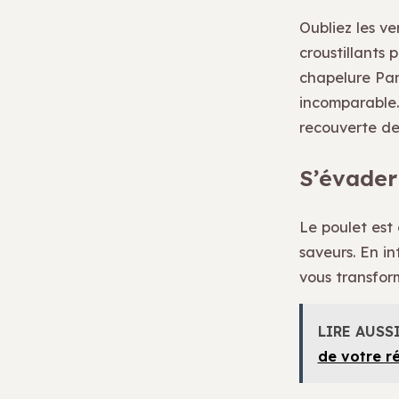
Oubliez les ve
croustillants 
chapelure Pan
incomparable. 
recouverte de p
S’évader
Le poulet est
saveurs. En i
vous transfor
LIRE AUSS
de votre r