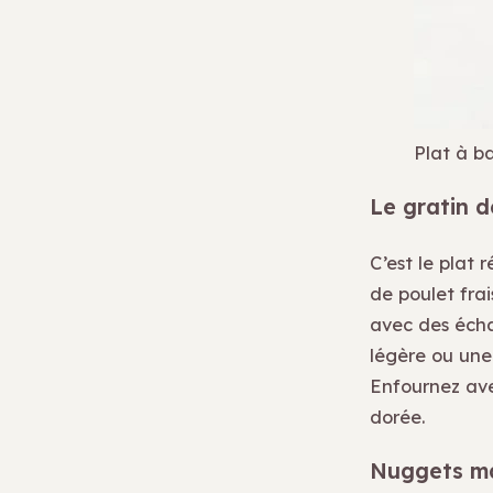
Plat à b
Le gratin 
C’est le plat 
de poulet frai
avec des écha
légère ou une
Enfournez ave
dorée.
Nuggets mai