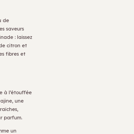
u de
es saveurs
nade : laissez
e citron et
s fibres et
e à l’étouffée
ajine, une
raîches,
ur parfum.
omme un