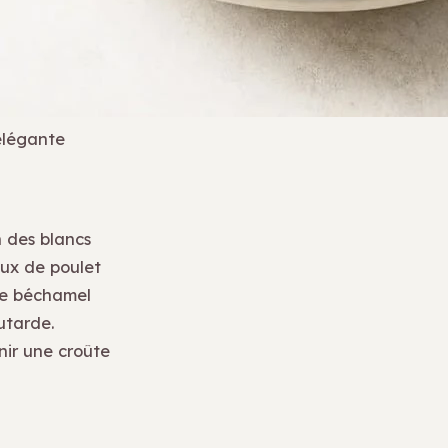
élégante
n des blancs
aux de poulet
ne béchamel
utarde.
ir une croûte