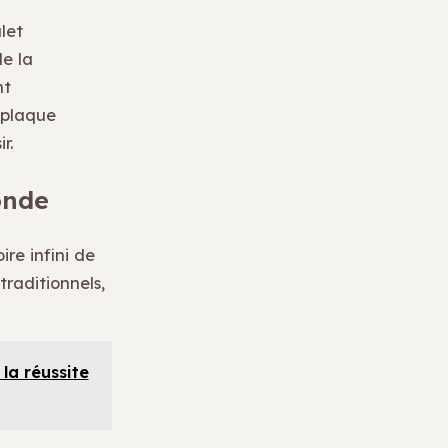
let
de la
nt
 plaque
r.
onde
re infini de
traditionnels,
la réussite