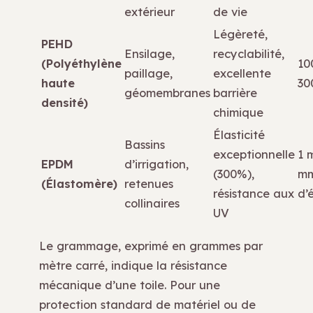
extérieur
de vie
Légèreté,
PEHD
Ensilage,
recyclabilité,
(Polyéthylène
10
paillage,
excellente
haute
30
géomembranes
barrière
densité)
chimique
Élasticité
Bassins
exceptionnelle
1 
EPDM
d’irrigation,
(300%),
m
(Élastomère)
retenues
résistance aux
d’
collinaires
UV
Le grammage, exprimé en grammes par
mètre carré, indique la résistance
mécanique d’une toile. Pour une
protection standard de matériel ou de