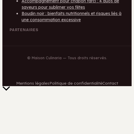
Accompagnement pour chapon farci : 4 duos de
saveurs pour sublimer vos fêtes
Boudin noir : bienfaits nutritionnels et risques liés à
une consommation excessive
PARTENAIRES
©
Maison Culinaria
— Tous droits réservés.
Mentions légales
Politique de confidentialité
Contact
Retour
en
haut