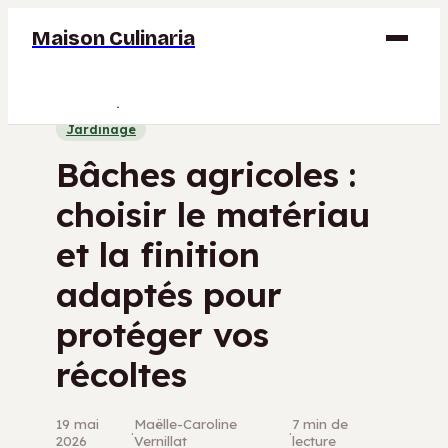
Maison Culinaria
Gastronomie
Jardinage
Maison
Bâches agricoles :
Déco
choisir le matériau
Jardinage
et la finition
Bricolage
adaptés pour
protéger vos
récoltes
19 mai
Maëlle-Caroline
7 min de
·
·
2026
Vernillat
lecture