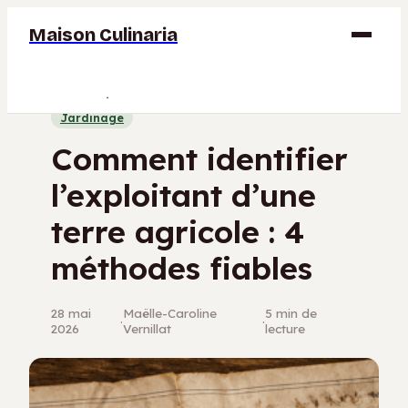
Maison Culinaria
Gastronomie
Jardinage
Maison
Comment identifier
Déco
l’exploitant d’une
Jardinage
terre agricole : 4
Bricolage
méthodes fiables
28 mai
Maëlle-Caroline
5 min de
·
·
2026
Vernillat
lecture