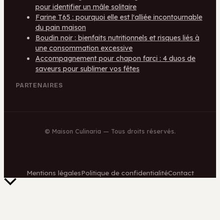
pour identifier un mâle solitaire
Farine T65 : pourquoi elle est l'alliée incontournable
du pain maison
Boudin noir : bienfaits nutritionnels et risques liés à
une consommation excessive
Accompagnement pour chapon farci : 4 duos de
saveurs pour sublimer vos fêtes
PARTENAIRES
©
Maison Culinaria
— Tous droits réservés.
Mentions légales
Politique de confidentialité
Contact
Retour
en
haut