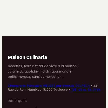
spots en France
matériau et la
et 4 outils pour
finition adaptés
les trouver
pour protéger
vos récoltes
Maison Culinaria
Recettes, terroir et art de vivre à la maison :
cuisine du quotidien, jardin gourmand et
petits travaux, sans complication.
Charcuterie Pâtissière MELSÀT par Yannick DELPECH
•
33
Rue du Rem Matabiau, 31000 Toulouse
•
Tél : 05 61 38 19 86
RUBRIQUES