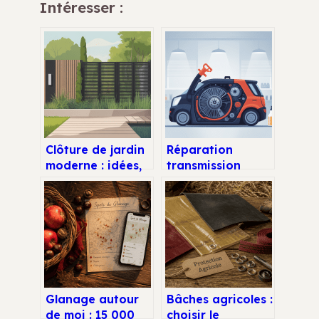
Intéresser :
Clôture de jardin
Réparation
moderne : idées,
transmission
prix et conseils
hydrostatique de
pour faire le bon
tondeuse : guide
choix
complet pour
éviter la casse
Glanage autour
Bâches agricoles :
de moi : 15 000
choisir le