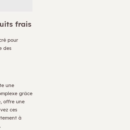
uits frais
cré pour
e des
rte une
complexe grâce
, offre une
rvez ces
atement à
.