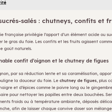
ité
ucrés-salés : chutneys, confits et fr
e française privilégie l’apport d’un élément acide ou su
 le gras du foie. Les confits et les fruits agissent comm
e goût naturels.
nable confit d’oignon et le chutney de figues
ignon, par sa réduction lente et sa caramélisation, appo
ouligne la douceur du foie. Le
chutney de figues
, plus 
inaigre et d’épices comme le poivre long ou le gingembre
saire pour nettoyer les papilles entre deux bouchées. Se
nts froids ou à température ambiante, déposés délic
anche, afin de laisser chaque convive doser son mélange