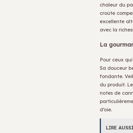
chaleur du pai
croûte compen
excellente alt
avec la riches
La gourmand
Pour ceux qui 
Sa douceur be
fondante. Veil
du produit. L
notes de cann
particulièrem
d’oie.
LIRE AUSS