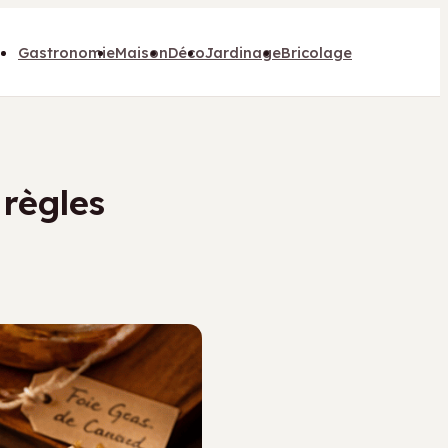
Gastronomie
Maison
Déco
Jardinage
Bricolage
 règles