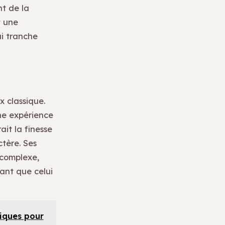
nt de la
t une
ui tranche
x classique.
ne expérience
ait la finesse
ctère. Ses
 complexe,
ant que celui
tiques pour