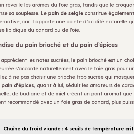
n réveille les arômes du foie gras, tandis que le croqua
se sa souplesse. Le
pain de seigle
constitue égalemen
ernative, car il apporte une pointe d’acidité naturelle q
se lipidique du canard ou de l’oie.
ise du pain brioché et du pain d’épices
apprécient les notes sucrées, le pain brioché est un choi
urrée s’accorde naturellement avec le foie gras pour u
lez à ne pas choisir une brioche trop sucrée qui masquer
e
pain d’épices
, quant à lui, séduit les amateurs de cara
elle, de badiane et de miel créent un pont aromatique
ent recommandé avec un foie gras de canard, plus puiss
I
Chaîne du froid viande : 4 seuils de température cri