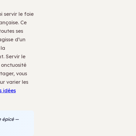
 servir le foie
ançaise. Ce
toutes ses
’agisse d’un
 la
. Servir le
 onctuosité
tager, vous
r varier les
s idées
 épicé
—