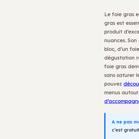
Le foie gras e
gras est essen
produit d’exc
nuances. Son é
bloc, d’un foi
dégustation re
foie gras dem
sans saturer 
pouvez
découv
menus autour 
d’accompagn
A ne pas m
c’est gratuit