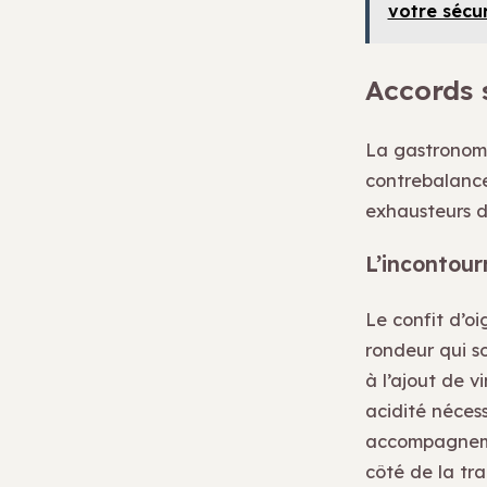
votre sécur
Accords s
La gastronomi
contrebalancer
exhausteurs d
L’incontour
Le confit d’o
rondeur qui s
à l’ajout de v
acidité néces
accompagneme
côté de la tr