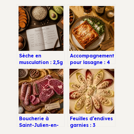
Sèche en
Accompagnement
musculation : 2,5g
pour lasagne : 4
de protéines et 3
duos infaillibles
règles pour
pour équilibrer ce
perdre du gras
plat généreux
sans sacrifier ses
muscles
Boucherie à
Feuilles d’endives
Saint-Julien-en-
garnies : 3
Genevois : 4
recettes