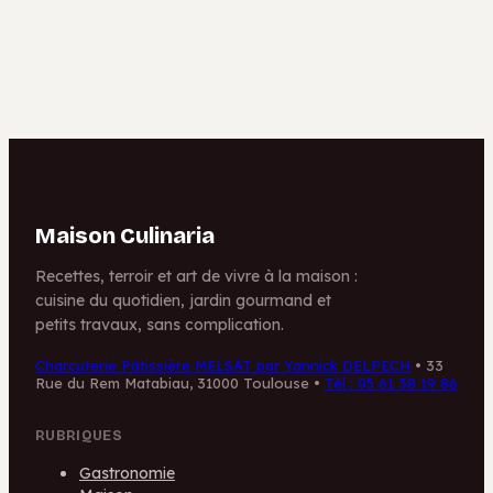
critères pour
croquantes et
choisir votre
astuces pour
artisan
maîtriser
l’amertume
Maison Culinaria
Recettes, terroir et art de vivre à la maison :
cuisine du quotidien, jardin gourmand et
petits travaux, sans complication.
Charcuterie Pâtissière MELSÀT par Yannick DELPECH
•
33
Rue du Rem Matabiau, 31000 Toulouse
•
Tél : 05 61 38 19 86
RUBRIQUES
Gastronomie