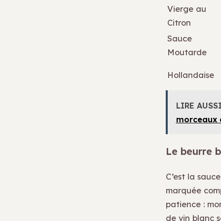
Vierge au
Citron
Sauce
Moutarde
Hollandaise
LIRE AUSS
morceaux à
Le beurre b
C’est la sauce
marquée compe
patience : mo
de vin blanc s