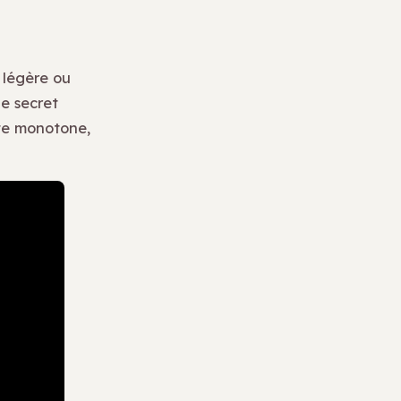
 légère ou
Le secret
tte monotone,