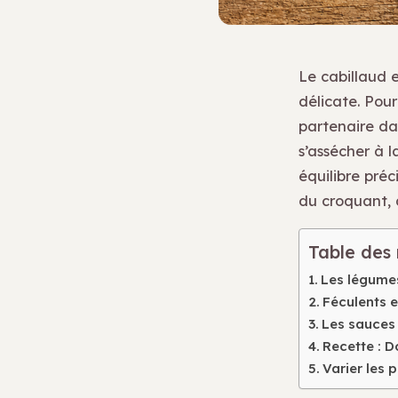
Le cabillaud 
délicate. Pour
partenaire dan
s’assécher à l
équilibre pré
du croquant, d
Table des
Les légumes
Féculents e
Les sauces
Recette : D
Varier les p