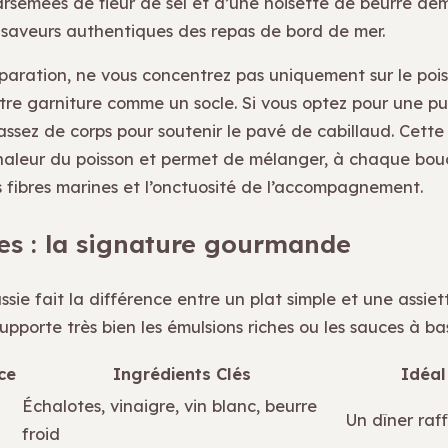
rsemées de fleur de sel et d’une noisette de beurre demi
s saveurs authentiques des repas de bord de mer.
éparation, ne vous concentrez pas uniquement sur le pois
tre garniture comme un socle. Si vous optez pour une pur
 assez de corps pour soutenir le pavé de cabillaud. Cette
haleur du poisson et permet de mélanger, à chaque bou
s fibres marines et l’onctuosité de l’accompagnement.
es : la signature gourmande
sie fait la différence entre un plat simple et une assiett
upporte très bien les émulsions riches ou les sauces à b
ce
Ingrédients Clés
Idéal
Échalotes, vinaigre, vin blanc, beurre
Un dîner raf
froid