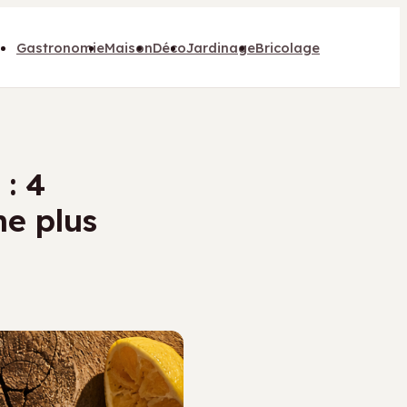
Gastronomie
Maison
Déco
Jardinage
Bricolage
: 4
ne plus