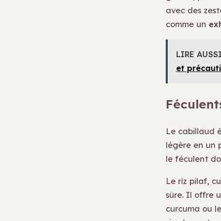
avec des zeste
comme un
ex
LIRE AUSS
et précaut
Féculents
Le cabillaud é
légère en un p
le féculent do
Le riz pilaf, 
sûre. Il offre
curcuma ou le