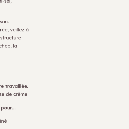
-sel,
son.
ée, veillez à
 structure
chée, la
e travaillée.
ase de crème.
 pour…
finé