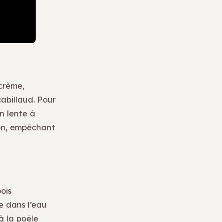
crème,
abillaud. Pour
on lente à
son, empêchant
pois
e dans l’eau
à la poêle