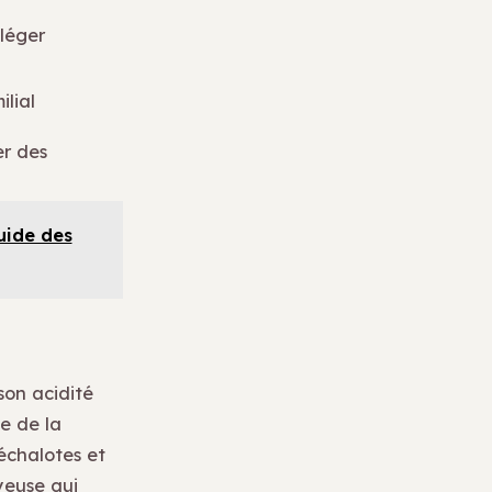
léger
ilial
r des
uide des
son acidité
e de la
échalotes et
yeuse qui