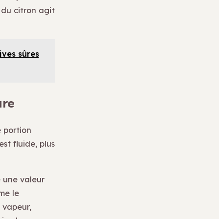
 du citron agit
ives sûres
ure
 portion
st fluide, plus
e une valeur
me le
 vapeur,