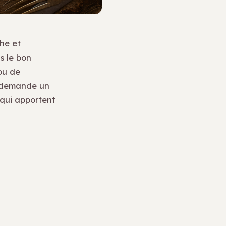
che et
s le bon
ou de
demande un
 qui apportent