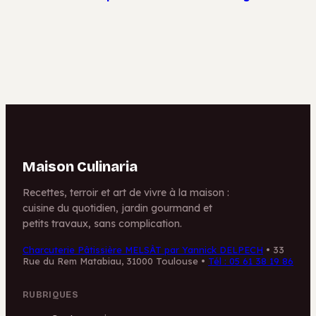
et 5 astuces pour
graisse animale
un buffet réussi
suffisent pour
transformer vos
pâtes brisées
Maison Culinaria
Recettes, terroir et art de vivre à la maison :
cuisine du quotidien, jardin gourmand et
petits travaux, sans complication.
Charcuterie Pâtissière MELSÀT par Yannick DELPECH
•
33
Rue du Rem Matabiau, 31000 Toulouse
•
Tél : 05 61 38 19 86
RUBRIQUES