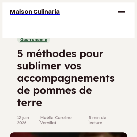
Maison Culinaria
Gastronomie
Gastronomie
Maison
5 méthodes pour
Déco
sublimer vos
Jardinage
accompagnements
Bricolage
de pommes de
terre
12 juin
Maëlle-Caroline
5 min de
·
·
2026
Vernillat
lecture