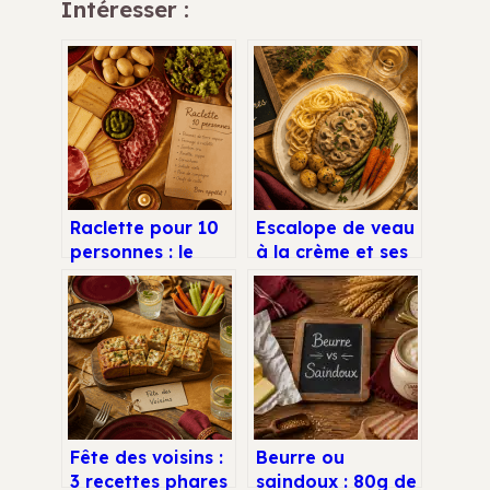
Intéresser :
Raclette pour 10
Escalope de veau
personnes : le
à la crème et ses
guide des
champignons
quantités et 4
sautés
astuces pour
réussir votre
soirée
Fête des voisins :
Beurre ou
3 recettes phares
saindoux : 80g de