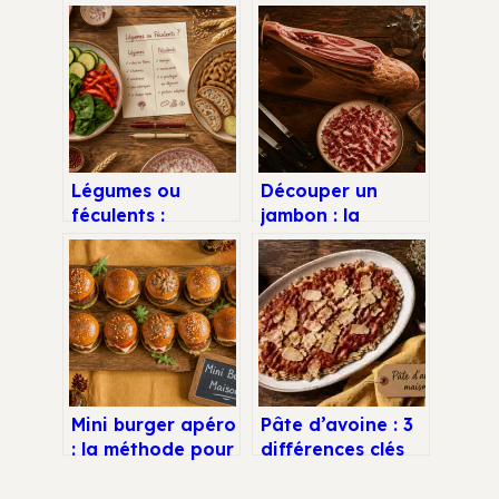
Légumes ou
Découper un
féculents :
jambon : la
comment
méthode pour
distinguer les
des tranches
deux familles
parfaites de 2 mm
pour équilibrer
vos repas
Mini burger apéro
Pâte d’avoine : 3
: la méthode pour
différences clés
des pains maison
avec les flocons
ultra-moelleux et
et conseils de