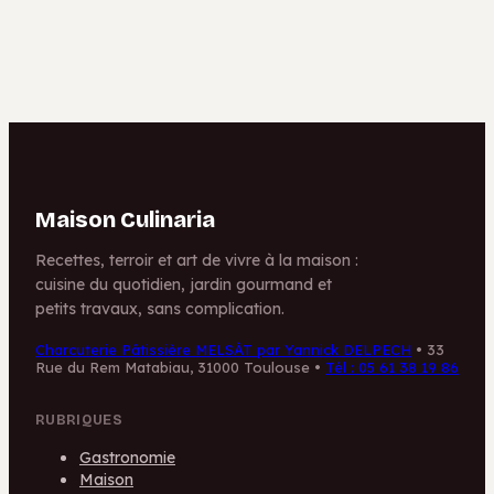
4 garnitures
préparation
irrésistibles
Maison Culinaria
Recettes, terroir et art de vivre à la maison :
cuisine du quotidien, jardin gourmand et
petits travaux, sans complication.
Charcuterie Pâtissière MELSÀT par Yannick DELPECH
•
33
Rue du Rem Matabiau, 31000 Toulouse
•
Tél : 05 61 38 19 86
RUBRIQUES
Gastronomie
Maison