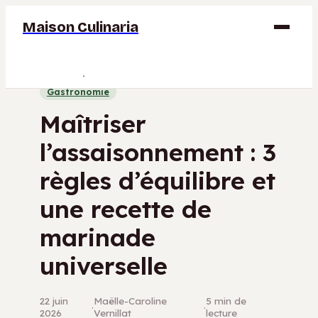
Maison Culinaria
Gastronomie
Gastronomie
Maison
Maîtriser
Déco
l’assaisonnement : 3
Jardinage
règles d’équilibre et
Bricolage
une recette de
marinade
universelle
22 juin
Maëlle-Caroline
5 min de
·
·
2026
Vernillat
lecture