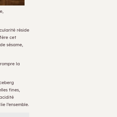
e,
ularité réside
fère cet
 de sésame,
 rompre la
iceberg
les fines,
acidité
ie l’ensemble.