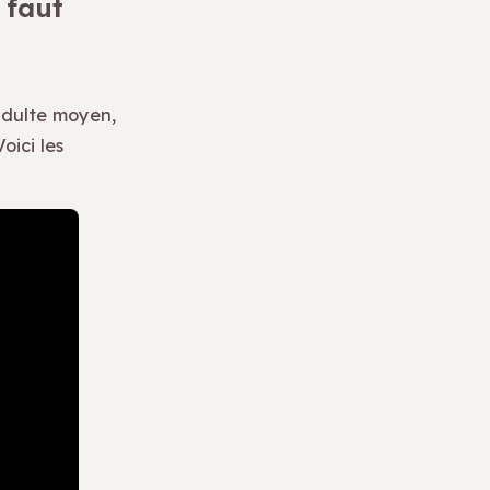
 faut
adulte moyen,
oici les