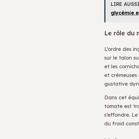
LIRE AUSS
glycémie e
Le rôle du 
L’ordre des i
sur le talon s
et les cornic
et crémeuses 
gustative dy
Dans cet équi
tomate est tro
s’effondre. L
du froid cons