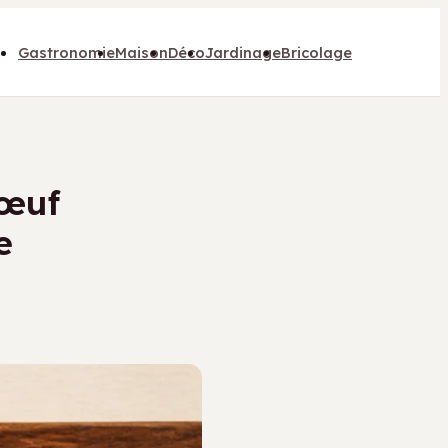
Gastronomie
Maison
Déco
Jardinage
Bricolage
bœuf
e