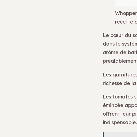
Whopper 
recette
Le cœur du sa
dans le systèm
arôme de barb
préalablement 
Les garniture
richesse de la
Les tomates s
émincée appor
offrent leur p
indispensable