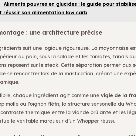
I
Aliments pauvres en glucides : le guide pour stabilis
t réussir son alimentation low carb
montage : une architecture précise
ngrédients suit une logique rigoureuse. La mayonnaise es
upérieur du pain, sous la salade et les tomates, tandis q
hons reposent sur le steak. Cette séparation permet aux 
de se rencontrer lors de la mastication, créant une exp
namique.
libre, chaque ingrédient agit comme une
vigie de la fr
p molle ou l’oignon flétri, la structure sensorielle du Wh
e contraste thermique entre la viande brûlante et les lé
titue le véritable marqueur d’un Whopper réussi.