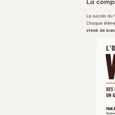
La compo
Le succès du 
Chaque élémen
steak de bœu