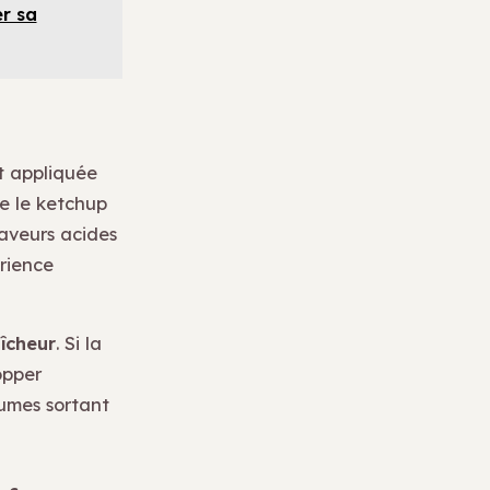
er sa
t appliquée
ue le ketchup
saveurs acides
érience
aîcheur
. Si la
opper
gumes sortant