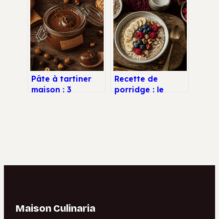
traditionnel
le stockage des
graisses et
stabiliser votre
glycémie
Pâte à tartiner
Recette de
maison : 3
porridge : le
méthodes pour
guide pour une
une texture
texture crémeuse
onctueuse sans
en 5 minutes
huile de palme
Maison Culinaria