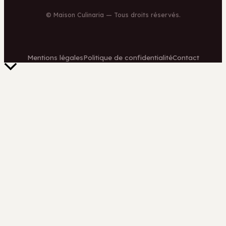
©
Maison Culinaria
— Tous droits réservés.
Mentions légales
Politique de confidentialité
Contact
Retour
en
haut