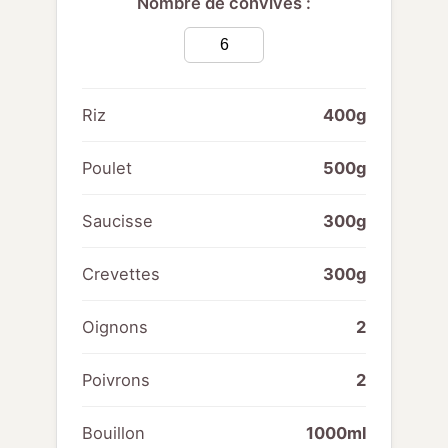
Nombre de convives :
Riz
400g
Poulet
500g
Saucisse
300g
Crevettes
300g
Oignons
2
Poivrons
2
Bouillon
1000ml