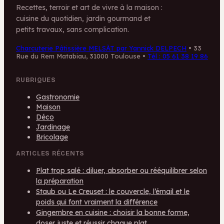
Recettes, terroir et art de vivre à la maison :
cuisine du quotidien, jardin gourmand et
petits travaux, sans complication.
Charcuterie Pâtissière MELSÀT par Yannick DELPECH
•
33
Rue du Rem Matabiau, 31000 Toulouse
•
Tél : 05 61 38 19 86
RUBRIQUES
Gastronomie
Maison
Déco
Jardinage
Bricolage
ARTICLES RÉCENTS
Plat trop salé : diluer, absorber ou rééquilibrer selon
la préparation
Staub ou Le Creuset : le couvercle, l’émail et le
poids qui font vraiment la différence
Gingembre en cuisine : choisir la bonne forme,
doser juste et réussir chaque plat