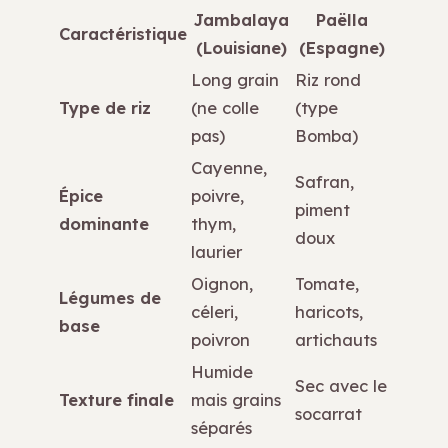
Jambalaya
Paëlla
Caractéristique
(Louisiane)
(Espagne)
Long grain
Riz rond
Type de riz
(ne colle
(type
pas)
Bomba)
Cayenne,
Safran,
Épice
poivre,
piment
dominante
thym,
doux
laurier
Oignon,
Tomate,
Légumes de
céleri,
haricots,
base
poivron
artichauts
Humide
Sec avec le
Texture finale
mais grains
socarrat
séparés