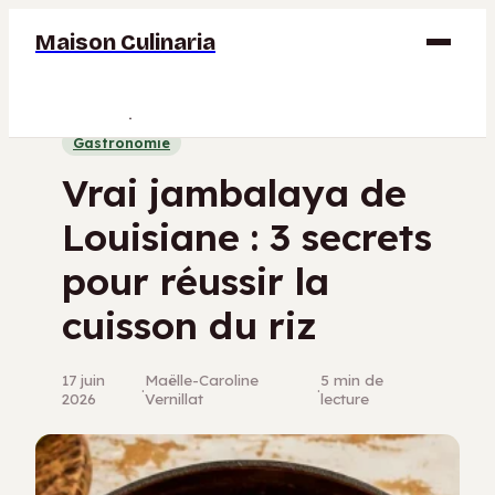
Maison Culinaria
Gastronomie
Gastronomie
Maison
Vrai jambalaya de
Déco
Louisiane : 3 secrets
Jardinage
pour réussir la
Bricolage
cuisson du riz
17 juin
Maëlle-Caroline
5 min de
·
·
2026
Vernillat
lecture