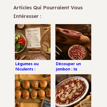
Articles Qui Pourraient Vous
Intéresser :
Légumes ou
Découper un
féculents :
jambon : la
comment
méthode pour
distinguer les
des tranches
deux familles
parfaites de 2 mm
pour équilibrer
vos repas