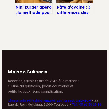
Mini burger apéro
Pâte d’avoine : 3
: la méthode pour
différences clés
des pains maison
avec les flocons
ultra-moelleux et
et conseils de
4 garnitures
préparation
irrésistibles
Maison Culinaria
Recettes, terroir et art de vivre à la maison :
cuisine du quotidien, jardin gourmand et
petits travaux, sans complication.
Charcuterie Pâtissière MELSÀT par Yannick DELPECH
•
33
Rue du Rem Matabiau, 31000 Toulouse
•
Tél : 05 61 38 19 86