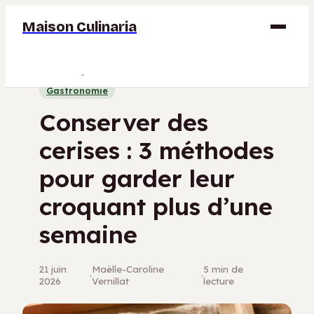
Maison Culinaria
Gastronomie
Gastronomie
Maison
Conserver des
Déco
cerises : 3 méthodes
Jardinage
pour garder leur
Bricolage
croquant plus d’une
semaine
21 juin
Maëlle-Caroline
5 min de
·
·
2026
Vernillat
lecture