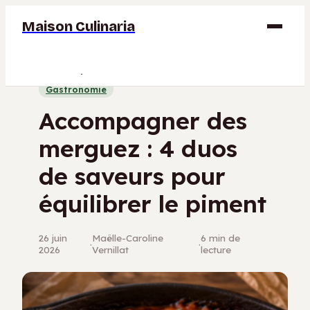
Maison Culinaria
Gastronomie
Gastronomie
Maison
Accompagner des
Déco
merguez : 4 duos
Jardinage
de saveurs pour
Bricolage
équilibrer le piment
26 juin
Maëlle-Caroline
6 min de
·
·
2026
Vernillat
lecture