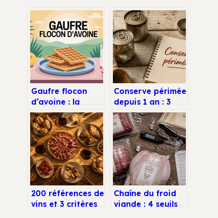
Gaufre flocon
Conserve périmée
d’avoine : la
depuis 1 an : 3
recette saine,
tests
rapide et
indispensables
vraiment
pour éviter le
croustillante
gaspillage sans
risque
200 références de
Chaîne du froid
vins et 3 critères
viande : 4 seuils
pour choisir votre
de température