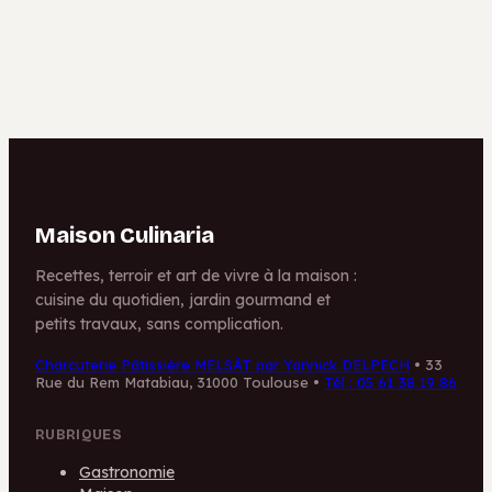
bar à tapas
critiques pour
votre sécurité
Maison Culinaria
Recettes, terroir et art de vivre à la maison :
cuisine du quotidien, jardin gourmand et
petits travaux, sans complication.
Charcuterie Pâtissière MELSÀT par Yannick DELPECH
•
33
Rue du Rem Matabiau, 31000 Toulouse
•
Tél : 05 61 38 19 86
RUBRIQUES
Gastronomie