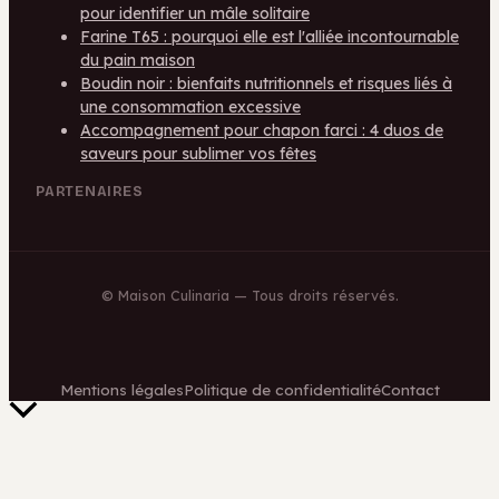
pour identifier un mâle solitaire
Farine T65 : pourquoi elle est l'alliée incontournable
du pain maison
Boudin noir : bienfaits nutritionnels et risques liés à
une consommation excessive
Accompagnement pour chapon farci : 4 duos de
saveurs pour sublimer vos fêtes
PARTENAIRES
©
Maison Culinaria
— Tous droits réservés.
Mentions légales
Politique de confidentialité
Contact
Retour
en
haut