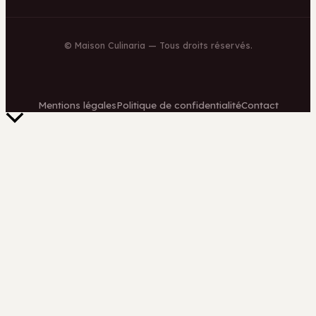
©
Maison Culinaria
— Tous droits réservés.
Mentions légales
Politique de confidentialité
Contact
Retour
en
haut