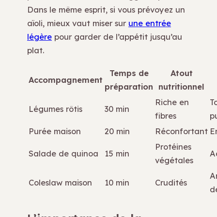
Dans le même esprit, si vous prévoyez un
aïoli, mieux vaut miser sur
une entrée
légère
pour garder de l’appétit jusqu’au
plat.
Temps de
Atout
Accompagnement
préparation
nutritionnel
Riche en
T
Légumes rôtis
30 min
fibres
p
Purée maison
20 min
Réconfortant
E
Protéines
Salade de quinoa
15 min
A
végétales
A
Coleslaw maison
10 min
Crudités
d