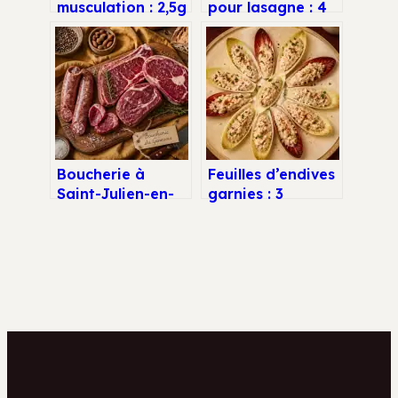
musculation : 2,5g
pour lasagne : 4
de protéines et 3
duos infaillibles
règles pour
pour équilibrer ce
perdre du gras
plat généreux
sans sacrifier ses
muscles
Boucherie à
Feuilles d’endives
Saint-Julien-en-
garnies : 3
Genevois : 4
recettes
critères pour
croquantes et
choisir votre
astuces pour
artisan
maîtriser
l’amertume