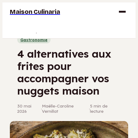
Maison Culinaria
Gastronomie
Gastronomie
Maison
4 alternatives aux
Déco
frites pour
Jardinage
accompagner vos
Bricolage
nuggets maison
30 mai
Maëlle-Caroline
5 min de
·
·
2026
Vernillat
lecture